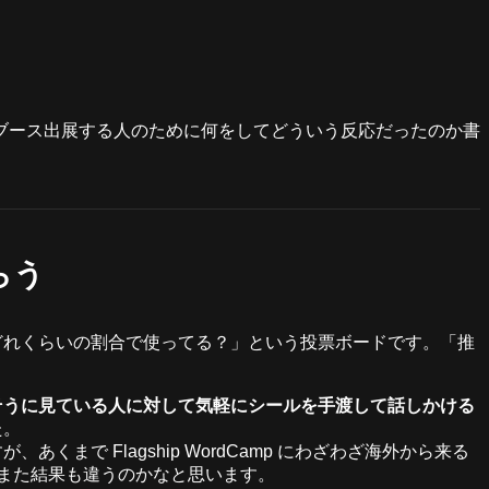
ブース出展する人のために何をしてどういう反応だったのか書
らう
どれくらいの割合で使ってる？」という投票ボードです。「推
。
そうに見ている人に対して気軽にシールを手渡して話しかける
た。
まで Flagship WordCamp にわざわざ海外から来る
だとまた結果も違うのかなと思います。