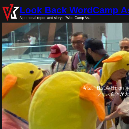
内
Look Back WordCamp As
容
を
A personal report and story of WordCamp Asia
ス
キ
ッ
プ
今回、株式会社mgn
ブース自体が大