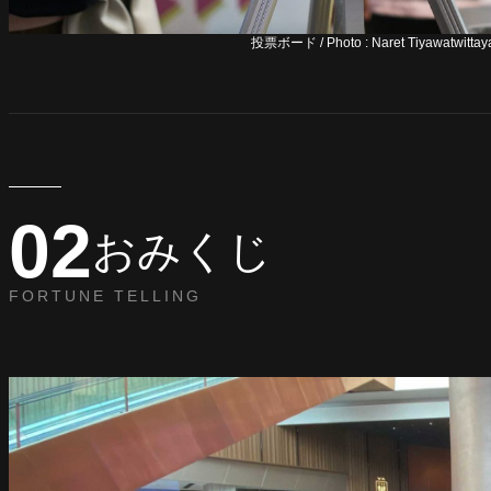
投票ボード / Photo : Naret Tiyawatwittay
02
おみくじ
FORTUNE TELLING