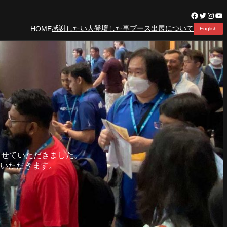
Facebook
Twitter
Insta
Yo
感謝したい人
登壇した事
ブース出展について
HOME
English
させていただきました。
いただきます。