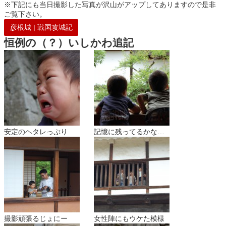
※下記にも当日撮影した写真が沢山がアップしてありますので是非
ご覧下さい。
彦根城 | 戦国攻城記
恒例の（？）いしかわ追記
安定のヘタレっぷり
記憶に残ってるかな…
撮影頑張るじょにー
女性陣にもウケた模様