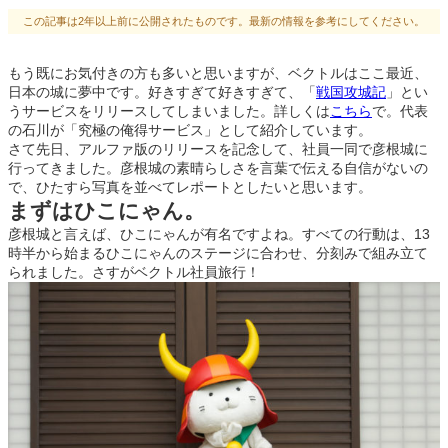
この記事は2年以上前に公開されたものです。最新の情報を参考にしてください。
もう既にお気付きの方も多いと思いますが、ベクトルはここ最近、
日本の城に夢中です。好きすぎて好きすぎて、「
戦国攻城記
」とい
うサービスをリリースしてしまいました。詳しくは
こちら
で。代表
の石川が「究極の俺得サービス」として紹介しています。
さて先日、アルファ版のリリースを記念して、社員一同で彦根城に
行ってきました。彦根城の素晴らしさを言葉で伝える自信がないの
で、ひたすら写真を並べてレポートとしたいと思います。
まずはひこにゃん。
彦根城と言えば、ひこにゃんが有名ですよね。すべての行動は、13
時半から始まるひこにゃんのステージに合わせ、分刻みで組み立て
られました。さすがベクトル社員旅行！