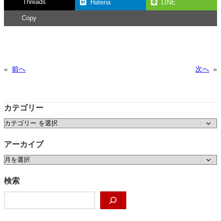
Threads
Hatena
LINE
Copy
«
前へ
次へ
»
カテゴリー
カテゴリー
アーカイブ
ア
ー
カ
検索
イ
検
ブ
索