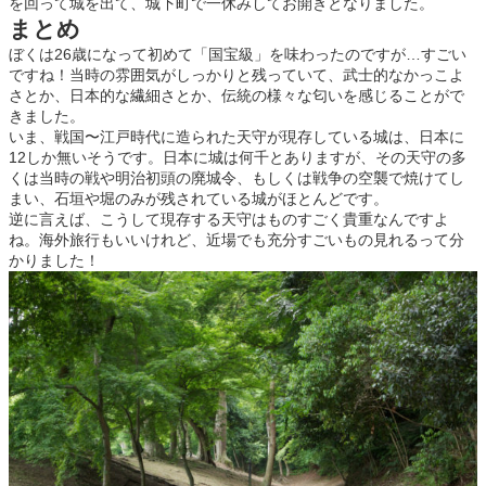
を回って城を出て、城下町で一休みしてお開きとなりました。
まとめ
ぼくは26歳になって初めて「国宝級」を味わったのですが…すごい
ですね！当時の雰囲気がしっかりと残っていて、武士的なかっこよ
さとか、日本的な繊細さとか、伝統の様々な匂いを感じることがで
きました。
いま、戦国〜江戸時代に造られた天守が現存している城は、日本に
12しか無いそうです。日本に城は何千とありますが、その天守の多
くは当時の戦や明治初頭の廃城令、もしくは戦争の空襲で焼けてし
まい、石垣や堀のみが残されている城がほとんどです。
逆に言えば、こうして現存する天守はものすごく貴重なんですよ
ね。海外旅行もいいけれど、近場でも充分すごいもの見れるって分
かりました！