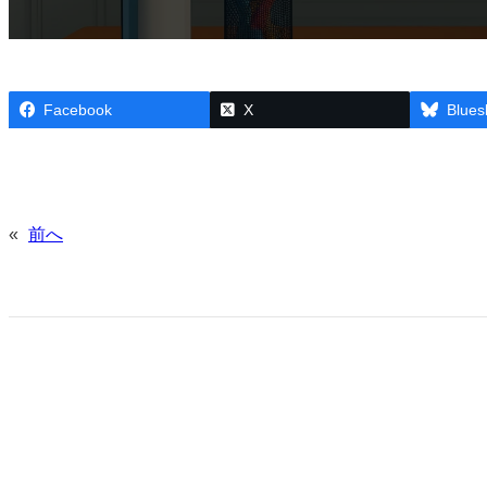
Facebook
X
Blues
«
前へ