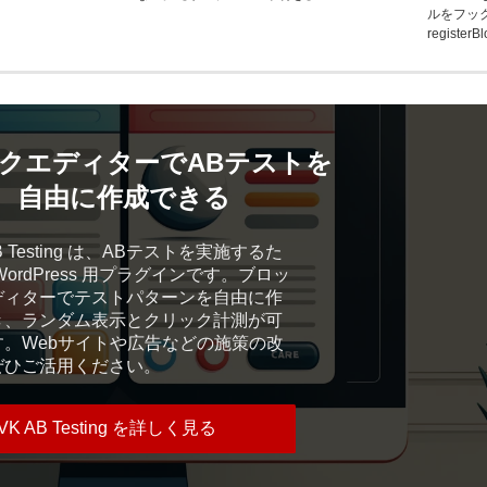
ルをフッ
registerBl
クエディターで
ABテストを
自由に作成できる
AB Testing は、ABテストを実施するた
WordPress 用プラグインです。ブロッ
ディターでテストパターンを自由に作
き、ランダム表示とクリック計測が可
す。Webサイトや広告などの施策の改
ぜひご活用ください。
VK AB Testing を詳しく見る