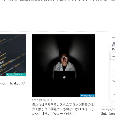
ウェブ制作・IT
「 husky 」🐶
WordPress
2020年12月11日
僕たちはそろそろカスタムブロック開発の後
方互換が辛い問題に立ち向かわなければいけ
2019年2月
Guten
ない。【サンプルコード付き】