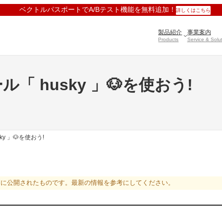
ベクトルパスポートでA/Bテスト機能を無料追加！
詳しくはこちら
製品紹介
事業案内
Products
Service & Solu
 husky 」🐶を使おう!
y 」🐶を使おう!
前に公開されたものです。最新の情報を参考にしてください。