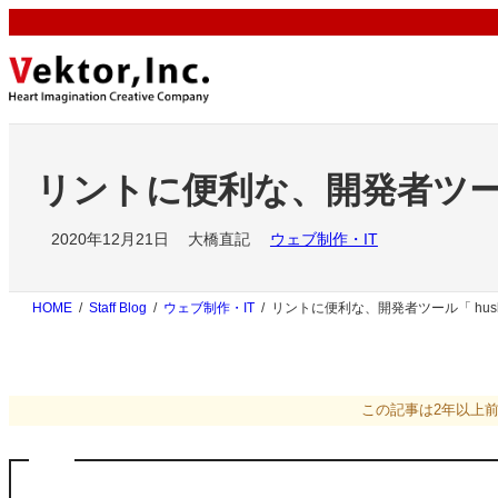
内
容
を
ス
キ
ッ
プ
リントに便利な、開発者ツール「
2020年12月21日
大橋直記
ウェブ制作・IT
HOME
Staff Blog
ウェブ制作・IT
リントに便利な、開発者ツール「 husk
この記事は2年以上