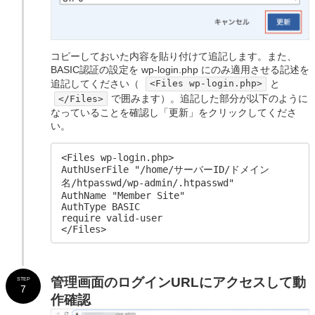
コピーしておいた内容を貼り付けて追記します。また、
BASIC認証の設定を wp-login.php にのみ適用させる記述を
追記してください（
と
<Files wp-login.php>
で囲みます）。追記した部分が以下のように
</Files>
なっていることを確認し「更新」をクリックしてくださ
い。
<Files wp-login.php>

AuthUserFile "/home/サーバーID/ドメイン
名/htpasswd/wp-admin/.htpasswd"

AuthName "Member Site"

AuthType BASIC

require valid-user

</Files>
管理画面のログインURLにアクセスして動
STEP
7
作確認