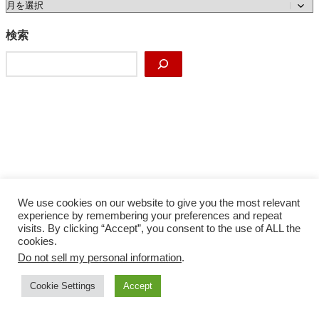
ア
ー
カ
検索
イ
検
ブ
索
We use cookies on our website to give you the most relevant
experience by remembering your preferences and repeat
visits. By clicking “Accept”, you consent to the use of ALL the
cookies.
Do not sell my personal information
.
Facebook
X
Instagram
YouTube
Cookie Settings
Accept
サイトマップ
プライバシーポリシー
COPYRIGHT © 株式会社ベクトル ALL RIGHTS RESERVED.