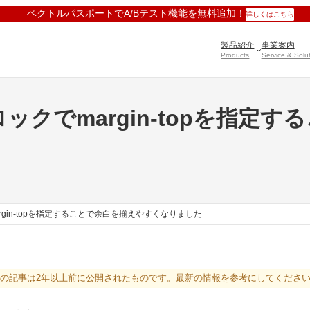
ベクトルパスポートでA/Bテスト機能を無料追加！
詳しくはこちら
製品紹介
事業案内
Products
Service & Solu
クでmargin-topを指定
gin-topを指定することで余白を揃えやすくなりました
の記事は2年以上前に公開されたものです。最新の情報を参考にしてくださ