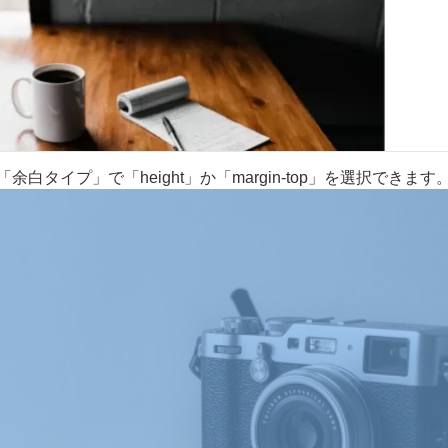
「余白タイプ」で「height」か「margin-top」を選択できます