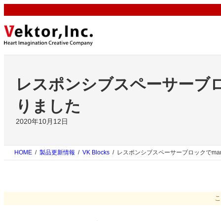
内
容
を
ス
キ
ッ
プ
レスポンシブスペーサーブロッ
りました
2020年10月12日
HOME
製品更新情報
VK Blocks
レスポンシブスペーサーブロックでmar
こ