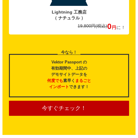
特典C
Lightning 工務店
（ ナチュラル ）
0
19,800円
(税込)
円
に！
今なら！
Vektor Passport の
有効期間中、上記の
デモサイトデータを
何度でも
素早く
まるごと
インポート
できます！
今すぐチェック！