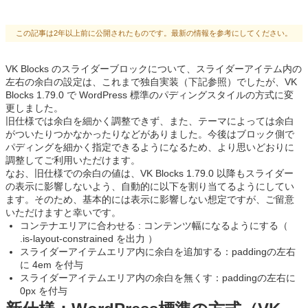
この記事は2年以上前に公開されたものです。最新の情報を参考にしてください。
VK Blocks のスライダーブロックについて、スライダーアイテム内の
左右の余白の設定は、これまで独自実装（下記参照）でしたが、VK
Blocks 1.79.0 で WordPress 標準のパディングスタイルの方式に変
更しました。
旧仕様では余白を細かく調整できず、また、テーマによっては余白
がついたりつかなかったりなどがありました。今後はブロック側で
パディングを細かく指定できるようになるため、より思いどおりに
調整してご利用いただけます。
なお、旧仕様での余白の値は、VK Blocks 1.79.0 以降もスライダー
の表示に影響しないよう、自動的に以下を割り当てるようにしてい
ます。そのため、基本的には表示に影響しない想定ですが、ご留意
いただけますと幸いです。
コンテナエリアに合わせる : コンテンツ幅になるようにする（
.is-layout-constrained を出力 ）
スライダーアイテムエリア内に余白を追加する：paddingの左右
に 4em を付与
スライダーアイテムエリア内の余白を無くす：paddingの左右に
0px を付与