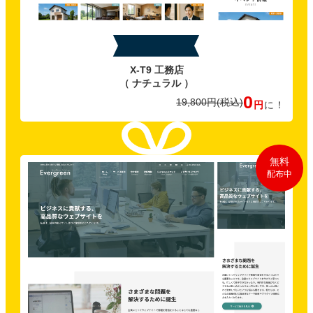
特典A
X-T9 工務店
（ ナチュラル ）
0
19,800円
(税込)
円
に！
無料
配布中