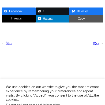
Facebook
X
Bluesky
Threads
Hatena
Copy
«
前へ
次へ
»
We use cookies on our website to give you the most relevant
experience by remembering your preferences and repeat
visits. By clicking “Accept”, you consent to the use of ALL the
cookies.