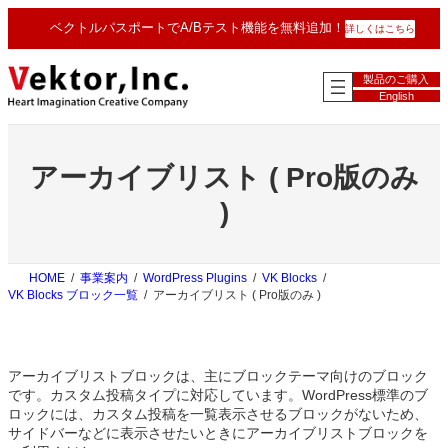
内
ベクトルパスポートでA/Bテスト機能を無料追加！
詳しくはこちら
容
を
ス
製品のご購入
キ
English
ッ
プ
アーカイブリスト ( Pro版のみ
)
HOME
事業案内
WordPress Plugins
VK Blocks
VK Blocks ブロック一覧
アーカイブリスト ( Pro版のみ )
アーカイブリストブロックは、主にブロックテーマ向けのブロック
です。カスタム投稿タイプに対応しています。WordPress標準のブ
ロックには、カスタム投稿を一覧表示させるブロックがないため、
サイドバーなどに表示させたいときにアーカイブリストブロックを