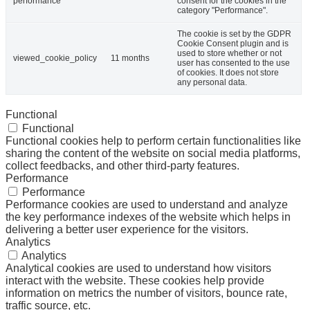
performance
consent for the cookies in the
category "Performance".
The cookie is set by the GDPR
Cookie Consent plugin and is
used to store whether or not
viewed_cookie_policy
11 months
user has consented to the use
of cookies. It does not store
any personal data.
Functional
Functional
Functional cookies help to perform certain functionalities like
sharing the content of the website on social media platforms,
collect feedbacks, and other third-party features.
Performance
Performance
Performance cookies are used to understand and analyze
the key performance indexes of the website which helps in
delivering a better user experience for the visitors.
Analytics
Analytics
Analytical cookies are used to understand how visitors
interact with the website. These cookies help provide
information on metrics the number of visitors, bounce rate,
traffic source, etc.