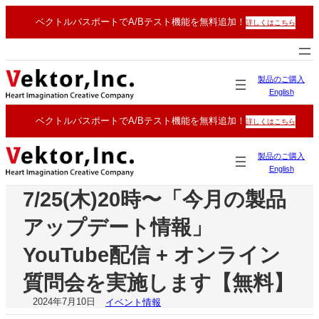
内
ベクトルパスポートでA/Bテスト機能を無料追加！
詳しくはこちら
容
を
ス
キ
製品のご購入
ッ
English
プ
ベクトルパスポートでA/Bテスト機能を無料追加！
詳しくはこちら
製
品のご購入
English
7/25(木)20時〜「今月の製品
アップデート情報」
YouTube配信 + オンライン
質問会を実施します【無料】
2024年7月10日
イベント情報