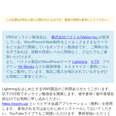
この記事は2年以上前に公開されたものです。最新の情報を参考にしてください。
VWSオンライン勉強会は、
株式会社ベクトル/Vektor,Inc.
が提供
している、WordPressやWeb制作をとりまくさまざまなテーマ
をとりあげて開催しているオンライン勉強会です。 ご興味があ
る方であれば、経験や技術レベルに関係なく、どなたでもご参
加いただけます。
また、ベクトル製品のWordPressテーマ
Lightning
、
X-T9
、プラ
グイン
VK Blocks
などの最新情報・カスタマイズ・運用につい
てもご案内しています。製品ご購入を検討されている方もぜひ
お気軽にご参加ください。
LightningをはじめとするVWS製品のご利用ありがとうございます。
以下の日程でオンライン勉強会を開催します。途中参加 / 途中退場自
由なのでお気軽に申し込みください。
https://zoom.us/
というビデオ会議アプリケーション（無料）を使用
します。 参加される方はあらかじめインストールしておいてくださ
い。YouTubeライブでもご視聴いただけます。事前登録いただくと