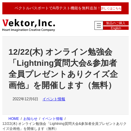
内
ベクトルパスポートでA/Bテスト機能を無料追加！
詳しくはこちら
容
を
ス
製品のご購入
キ
English
ッ
プ
12/22(木) オンライン勉強会
「Lightning質問大会&参加者
全員プレゼントありクイズ企
画他」を開催します（無料）
2022年12月6日
イベント情報
HOME
お知らせ
イベント情報
12/22(木) オンライン勉強会「Lightning質問大会&参加者全員プレゼントありク
イズ企画他」を開催します（無料）