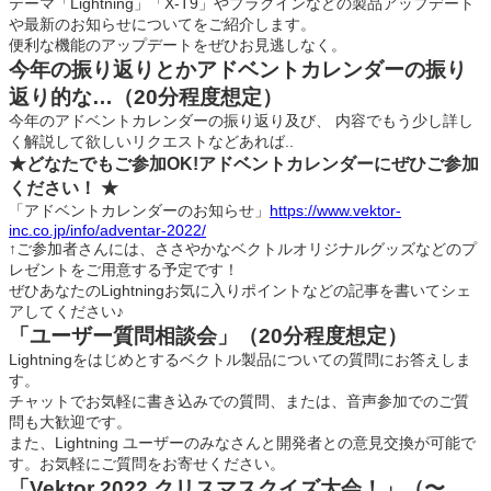
テーマ「Lightning」「X-T9」やプラグインなどの製品アップデート
や最新のお知らせについてをご紹介します。
便利な機能のアップデートをぜひお見逃しなく。
今年の振り返りとかアドベントカレンダーの振り
返り的な…（20分程度想定）
今年のアドベントカレンダーの振り返り及び、 内容でもう少し詳し
く解説して欲しいリクエストなどあれば..
★どなたでもご参加OK!アドベントカレンダーにぜひご参加
ください！ ★
「アドベントカレンダーのお知らせ」
https://www.vektor-
inc.co.jp/info/adventar-2022/
↑ご参加者さんには、ささやかなベクトルオリジナルグッズなどのプ
レゼントをご用意する予定です！
ぜひあなたのLightningお気に入りポイントなどの記事を書いてシェ
アしてください♪
「ユーザー質問相談会」（20分程度想定）
Lightningをはじめとするベクトル製品についての質問にお答えしま
す。
チャットでお気軽に書き込みでの質問、または、音声参加でのご質
問も大歓迎です。
また、Lightning ユーザーのみなさんと開発者との意見交換が可能で
す。お気軽にご質問をお寄せください。
「Vektor 2022 クリスマスクイズ大会！」（〜