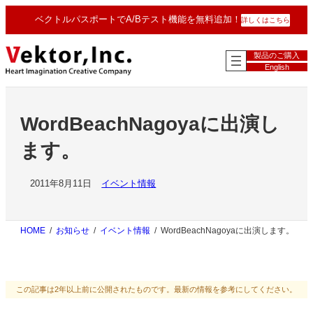
内
ベクトルパスポートでA/Bテスト機能を無料追加！
詳しくはこちら
容
を
ス
製品のご購入
キ
English
ッ
プ
WordBeachNagoyaに出演し
ます。
2011年8月11日
イベント情報
HOME
お知らせ
イベント情報
WordBeachNagoyaに出演します。
この記事は2年以上前に公開されたものです。最新の情報を参考にしてください。