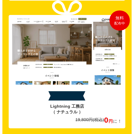
無料
配布中
特典C
Lightning 工務店
（ ナチュラル ）
0
19,800円
(税込)
円
に！