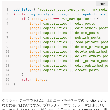
add_filter
(
'register_post_type_args'
,
'my_modif
function
my_modify_wp_navigations_capabilities
(
if
(
$post_type
===
'wp_navigation'
)
{
$args
[
'capabilities'
]
[
'edit_posts'
]
$args
[
'capabilities'
]
[
'edit_others_posts
$args
[
'capabilities'
]
[
'delete_posts'
]
$args
[
'capabilities'
]
[
'publish_posts'
]
$args
[
'capabilities'
]
[
'read_private_post
$args
[
'capabilities'
]
[
'delete_private_po
$args
[
'capabilities'
]
[
'delete_published_
$args
[
'capabilities'
]
[
'delete_others_pos
$args
[
'capabilities'
]
[
'edit_private_post
$args
[
'capabilities'
]
[
'edit_published_po
$args
[
'capabilities'
]
[
'create_posts'
]
}
return
$args
;
}
クラシックテーマであれば、上記コードを子テーマの functions.php
などに書けば良いですが、ブロックテーマでは子テーマは使うメリ
ットはあまりないので、上記コードを子テーマの functions.php に書