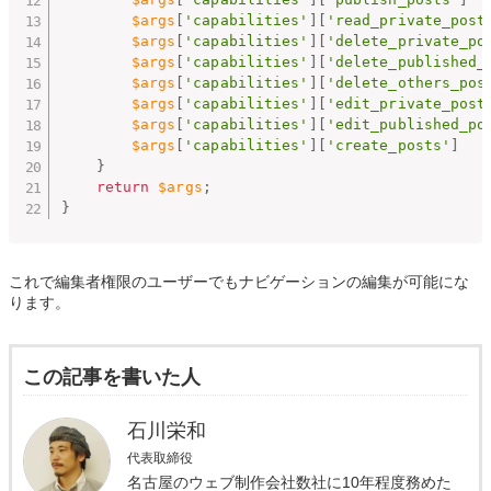
$args
[
'capabilities'
]
[
'read_private_post
$args
[
'capabilities'
]
[
'delete_private_po
$args
[
'capabilities'
]
[
'delete_published_
$args
[
'capabilities'
]
[
'delete_others_pos
$args
[
'capabilities'
]
[
'edit_private_post
$args
[
'capabilities'
]
[
'edit_published_po
$args
[
'capabilities'
]
[
'create_posts'
]
}
return
$args
;
}
これで編集者権限のユーザーでもナビゲーションの編集が可能にな
ります。
この記事を書いた人
石川栄和
代表取締役
名古屋のウェブ制作会社数社に10年程度務めた