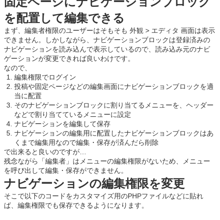
固定ページにナビゲーションブロック
を配置して編集できる
まず、編集者権限のユーザーはそもそも 外観 > エディタ 画面は表示
できません。しかしながら、ナビゲーションブロックは登録済みの
ナビゲーションを読み込んで表示しているので、読み込み元のナビ
ゲーションが変更できれば良いわけです。
なので、
編集権限でログイン
投稿や固定ページなどの編集画面にナビゲーションブロックを適
当に配置
そのナビゲーションブロックに割り当てるメニューを、ヘッダー
などで割り当てているメニューに設定
ナビゲーションを編集して保存
ナビゲーションの編集用に配置したナビゲーションブロックはあ
くまで編集用なので編集・保存が済んだら削除
で出来ると良いのですが…
残念ながら「編集者」はメニューの編集権限がないため、メニュー
を呼び出して編集・保存ができません。
ナビゲーションの編集権限を変更
そこで以下のコードをカスタマイズ用のPHPファイルなどに貼れ
ば、編集権限でも保存できるようになります。