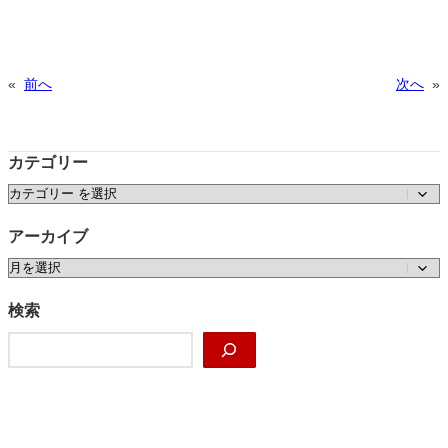
«
前へ
次へ
»
カテゴリー
カテゴリー
アーカイブ
ア
ー
カ
検索
イ
検
ブ
索