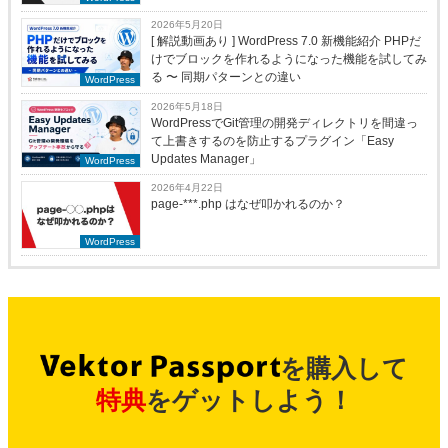
2026年5月20日
[ 解説動画あり ] WordPress 7.0 新機能紹介 PHPだ
けでブロックを作れるようになった機能を試してみ
る 〜 同期パターンとの違い
WordPress
2026年5月18日
WordPressでGit管理の開発ディレクトリを間違っ
て上書きするのを防止するプラグイン「Easy
Updates Manager」
WordPress
2026年4月22日
page-***.php はなぜ叩かれるのか？
WordPress
を購入して
特典
をゲットしよう！