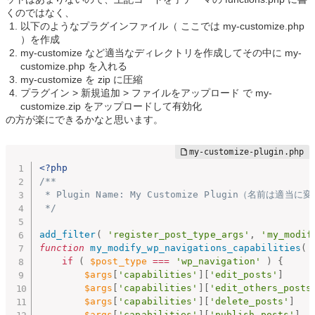
くのではなく、
以下のようなプラグインファイル（ ここでは my-customize.php
）を作成
my-customize など適当なディレクトリを作成してその中に my-
customize.php を入れる
my-customize を zip に圧縮
プラグイン > 新規追加 > ファイルをアップロード で my-
customize.zip をアップロードして有効化
の方が楽にできるかなと思います。
<?php
/**

 * Plugin Name: My Customize Plugin（名前は適当
 */
add_filter
(
'register_post_type_args'
,
'my_modif
function
my_modify_wp_navigations_capabilities
(
if
(
$post_type
===
'wp_navigation'
)
{
$args
[
'capabilities'
]
[
'edit_posts'
]
$args
[
'capabilities'
]
[
'edit_others_posts
$args
[
'capabilities'
]
[
'delete_posts'
]
$args
[
'capabilities'
]
[
'publish_posts'
]