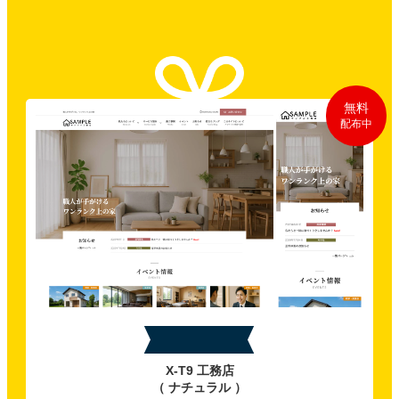
無料
配布中
特典A
X-T9 工務店
（ ナチュラル ）