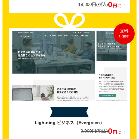
0
19,800円
(税込)
円
に！
無料
配布中
特典B
Lightning ビジネス
（Evergreen）
0
9,900円
(税込)
円
に！