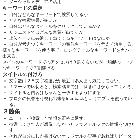
ソーシャルメディアの活用
キーワードの選定
自分はどんなキーワードで検索してるか
どんな検索結果が多いか
自分はどんなタイトルをクリックしているか？
サジェストではどんな言葉が出てるか
上位ページに共通して出てくるキーワードはなにか
自分が考えつくキーワードの類似キーワードを考えて活用する。
様々なキーワードを使う事で、ロングテールなキーワードをカバー
出来る。
メインのキーワードでのアクセスは３割くらいだが、類似のニッチ
なキーワードで７割稼げる
タイトルの付け方
文字数は２８文字程度だが最近はあんまり気にしてない。
！マークで区切ると、検索結果では、良きにはからってくれる。
タイトルと内容はちゃんと一致するようにする。
ブログの反響を可視化出来るfeedbackというアプリを使ってい
る。
３箇条
ユーザーが検索した情報を正確に返す。
検索してきた人が想像しなかったプラスアルファの情報をつけた
す
それが自分にしか書けないオリジナルの記事であればリピーター