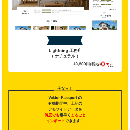
特典C
Lightning 工務店
（ ナチュラル ）
0
19,800円
(税込)
円
に！
今なら！
Vektor Passport の
有効期間中、上記の
デモサイトデータを
何度でも
素早く
まるごと
インポート
できます！