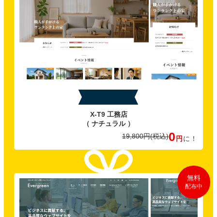
特典A
X-T9 工務店
（ ナチュラル ）
0
19,800円
(税込)
円
に！
無料
配布中