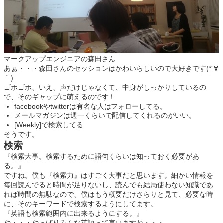
マークアップエンジニアの森田さん
あぁ・・・森田さんのセッションはかわいらしいので大好きです(*´∀
｀)
ゴホゴホ、いえ、声だけじゃなくて、中身がしっかりしているの
で、そのギャップに萌えるのです！
facebookやtwitterは有名な人はフォローしてる。
メールマガジンは週一くらいで配信してくれるのがいい。
[Weekly]で検索してる
そうです。
検索
『検索大事。検索するために語句くらいは知っておく必要があ
る。』
ですね。僕も『検索力』はすごく大事だと思います。細かい情報を
毎回読んでると時間が足りないし、読んでも結局使わない知識であ
れば時間の無駄なので、僕はもう概要だけさらりと見て、必要な時
に、そのキーワードで検索するようにしてます。
『英語も検索範囲内に出来るようにする。』
や・・・やっぱりみんな英語って言いますね・・・。