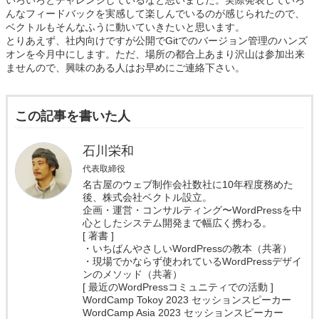
いろいろとチャレンジしているなと思いました。実際発表していろ
んなフィードバックを実感して楽しんでいるのが感じられたので、
ベクトルもそんなふうに動いていきたいと思います。
とりあえず、社内向けですが公開でGitでのバージョン管理のハンズ
オンを今月中にします。ただ、場所の都合上あまり沢山は参加出来
ませんので、興味のある人はお早めにご連絡下さい。
この記事を書いた人
石川栄和
代表取締役
名古屋のウェブ制作会社数社に10年程度務めた
後、株式会社ベクトル設立。
企画・運営・コンサルティング〜WordPressを中
心としたシステム開発まで幅広く携わる。
[ 著書 ]
・いちばんやさしいWordPressの教本（共著）
・現場でかならず使われているWordPressデザイ
ンのメソッド（共著）
[ 最近のWordPressコミュニティでの活動 ]
WordCamp Tokoy 2023 セッションスピーカー
WordCamp Asia 2023 セッションスピーカー