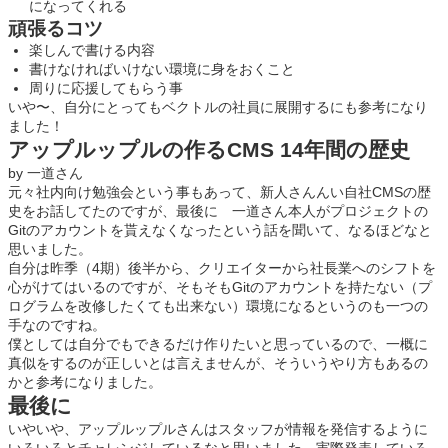
になってくれる
頑張るコツ
楽しんで書ける内容
書けなければいけない環境に身をおくこと
周りに応援してもらう事
いや〜、自分にとってもベクトルの社員に展開するにも参考になり
ました！
アップルップルの作るCMS 14年間の歴史
by 一道さん
元々社内向け勉強会という事もあって、新人さんんい自社CMSの歴
史をお話してたのですが、最後に 一道さん本人がプロジェクトの
Gitのアカウントを貰えなくなったという話を聞いて、なるほどなと
思いました。
自分は昨季（4期）後半から、クリエイターから社長業へのシフトを
心がけてはいるのですが、そもそもGitのアカウントを持たない（プ
ログラムを改修したくても出来ない）環境になるというのも一つの
手なのですね。
僕としては自分でもできるだけ作りたいと思っているので、一概に
真似をするのが正しいとは言えませんが、そういうやり方もあるの
かと参考になりました。
最後に
いやいや、アップルップルさんはスタッフが情報を発信するように