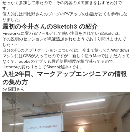
せっかく参加して来たので、その内容のメモ書きをおすそわけで
す。
個人的には日比野さんのブログのPVアップのお話がとても参考にな
りました。
最初の今井さんのSketch3 の紹介
Fireworksに変わるツールとして熱い注目をされているSketch3。
その説明のセッションが急遽追加されたようであまり聞けませんで
した・・・
自分のPCのアプリケーションについては、今まで使ってたWondows
マシンにはCS5が入ってたのですが、新しく使うMacではまだ入って
なくて、adobeのアプリも最近使用頻度が相当減ってるので、
Illstratorの変わりとしてSketch検討中です。
入社2年目、マークアップエンジニアの情報
の集め方
by 森田さん