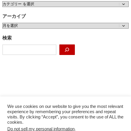
カテゴリー
アーカイブ
ア
ー
カ
検索
イ
検
ブ
索
We use cookies on our website to give you the most relevant
experience by remembering your preferences and repeat
visits. By clicking “Accept”, you consent to the use of ALL the
cookies.
Do not sell my personal information
.
Facebook
X
Instagram
YouTube