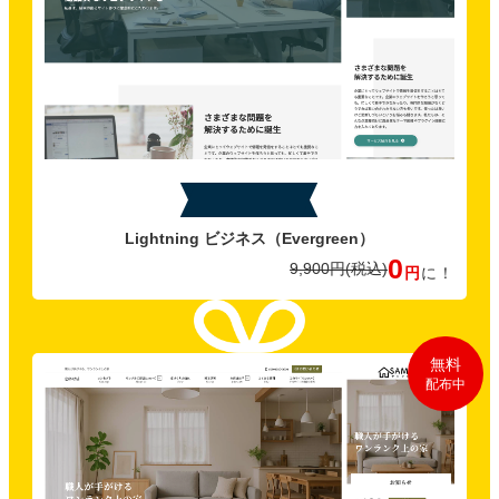
特典B
Lightning ビジネス
（Evergreen）
0
9,900円
(税込)
円
に！
無料
配布中