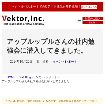
内
ベクトルパスポートでA/Bテスト機能を無料追加！
詳しくはこちら
容
を
ス
製品のご購入
キ
English
ッ
プ
アップルップルさんの社内勉
強会に潜入してきました。
2014年10月20日
石川栄和
イベントレポート
HOME
Staff Blog
イベントレポート
アップルップルさんの社内勉強会に潜入してきました。
この記事は2年以上前に公開されたものです。最新の情報を参考にしてください。