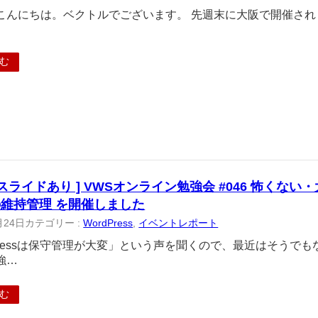
んにちは。ベクトルでございます。 先週末に大阪で開催されました W
む
スライドあり ] VWSオンライン勉強会 #046 怖くない・大
維持管理 を開催しました
月24日
カテゴリー :
WordPress
, 
イベントレポート
dPressは保守管理が大変」という声を聞くので、最近はそうで
強…
む