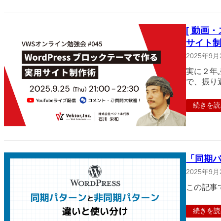
[ 動画・
サイト制
2025年9月
実に２年
で、振り
続きを読
「同期
2025年9月
この記事
続きを読