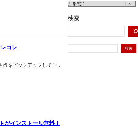
ア
ー
カ
検索
イ
検
ブ
索
アレコレ
検
検索
索
能や変更点をピックアップしてご…
イトがインストール無料！