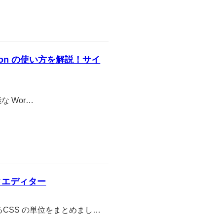
ation の使い方を解説！サイ
能な Wor…
ックエディター
えるCSS の単位をまとめまし…