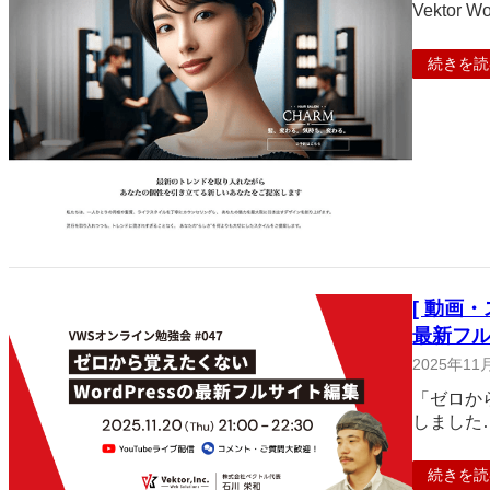
Vektor 
続きを読
[ 動画・
最新フル
2025年11
「ゼロか
しました
続きを読