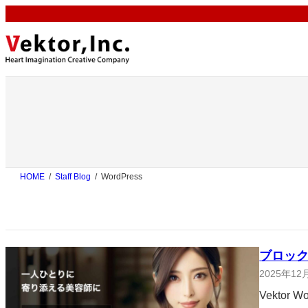
内
容
を
ス
キ
ッ
プ
HOME
Staff Blog
WordPress
ブロッ
2025年12
Vektor 