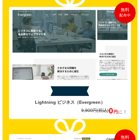
無料
配布中
特典B
Lightning ビジネス
（Evergreen）
0
9,900円
(税込)
円
に！
無料