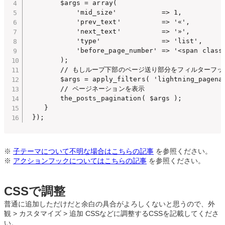
		$args = array(

			'mid_size'           => 1,

			'prev_text'          => '«',

			'next_text'          => '»',

			'type'               => 'list',

			'before_page_number' => '<span class="meta-nav screen-reader-text">' . __( 'Page', 'lightning' ) . ' </span>',

		);

		// もしループ下部のページ送り部分をフィルターフックで改変している場合は、同様の改変が効くように下記も必要

		$args = apply_filters( 'lightning_pagenation_array', $args );

		// ページネーションを表示

		the_posts_pagination( $args );

	}

 });
※
子テーマについて不明な場合はこちらの記事
を参照ください。
※
アクションフックについてはこちらの記事
を参照ください。
CSSで調整
普通に追加しただけだと余白の具合がよろしくないと思うので、外
観 > カスタマイズ > 追加 CSSなどに調整するCSSを記載してくださ
い。