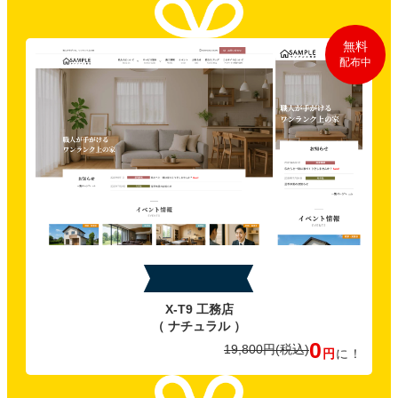
無料
配布中
特典A
X-T9 工務店
（ ナチュラル ）
0
19,800円
(税込)
円
に！