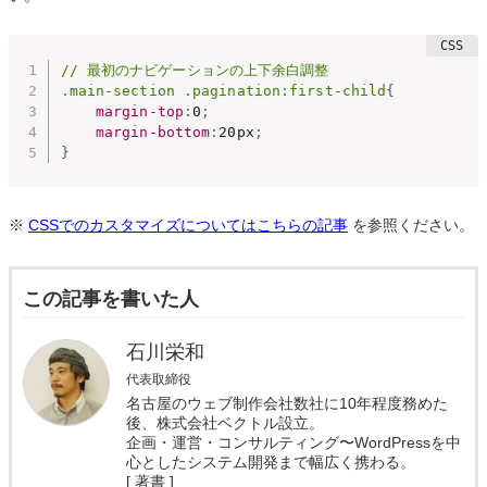
// 最初のナビゲーションの上下余白調整

.main-section .pagination:first-child
{
margin-top
:
0
;
margin-bottom
:
20px
;
}
※
CSSでのカスタマイズについてはこちらの記事
を参照ください。
この記事を書いた人
石川栄和
代表取締役
名古屋のウェブ制作会社数社に10年程度務めた
後、株式会社ベクトル設立。
企画・運営・コンサルティング〜WordPressを中
心としたシステム開発まで幅広く携わる。
[ 著書 ]