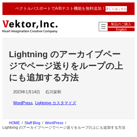
内
ベクトルパスポートでA/Bテスト機能を無料追加！
詳しくはこちら
容
を
ス
製品のご購入
キ
English
ッ
プ
Lightning のアーカイブペー
ジでページ送りをループの上
にも追加する方法
2023年1月14日
石川栄和
WordPress
, 
Lightning カスタマイズ
HOME
Staff Blog
WordPress
Lightning のアーカイブページでページ送りをループの上にも追加する方法