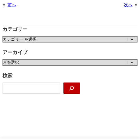
«
前へ
次へ
»
カテゴリー
カテゴリー
アーカイブ
ア
ー
カ
検索
イ
検
ブ
索