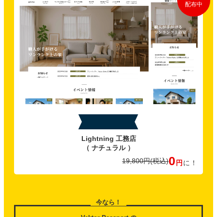
配布中
特典C
Lightning 工務店
（ ナチュラル ）
0
19,800円
(税込)
円
に！
今なら！