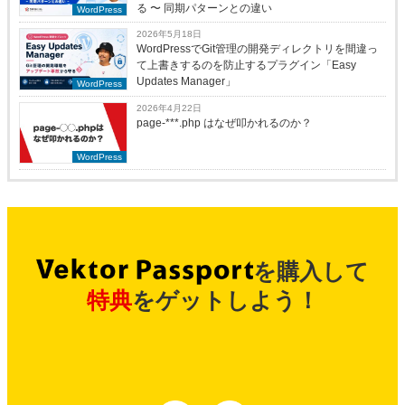
る 〜 同期パターンとの違い
WordPress
2026年5月18日
WordPressでGit管理の開発ディレクトリを間違っ
て上書きするのを防止するプラグイン「Easy
Updates Manager」
WordPress
2026年4月22日
page-***.php はなぜ叩かれるのか？
WordPress
を購入して
特典
をゲットしよう！