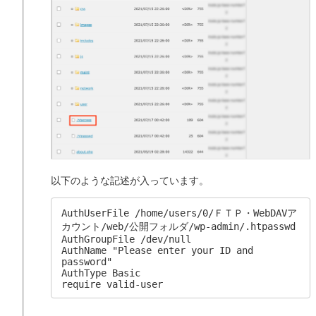
以下のような記述が入っています。
AuthUserFile /home/users/0/ＦＴＰ・WebDAVア
カウント/web/公開フォルダ/wp-admin/.htpasswd

AuthGroupFile /dev/null

AuthName "Please enter your ID and 
password"

AuthType Basic

require valid-user