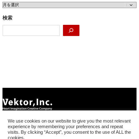
ア
ー
カ
検索
イ
検
ブ
索
Facebook
X
Instagram
YouTube
We use cookies on our website to give you the most relevant
experience by remembering your preferences and repeat
visits. By clicking “Accept”, you consent to the use of ALL the
サイトマップ
プライバシーポリシー
cookies.
COPYRIGHT © 株式会社ベクトル ALL RIGHTS RESERVED.