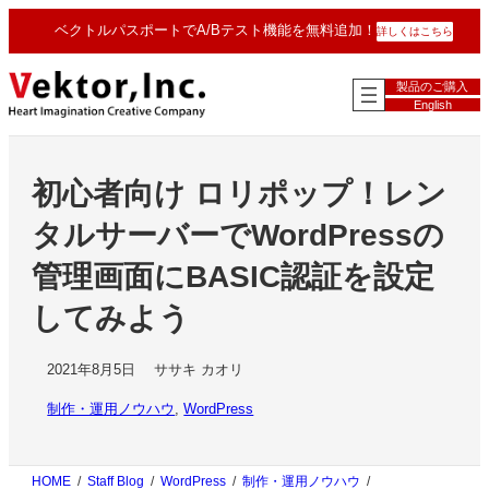
内
ベクトルパスポートでA/Bテスト機能を無料追加！
詳しくはこちら
容
を
ス
製品のご購入
キ
English
ッ
プ
初心者向け ロリポップ！レン
タルサーバーでWordPressの
管理画面にBASIC認証を設定
してみよう
2021年8月5日
ササキ カオリ
制作・運用ノウハウ
, 
WordPress
HOME
Staff Blog
WordPress
制作・運用ノウハウ