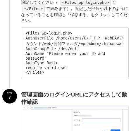
追記してください（
と
<Files wp-login.php>
で囲みます）。追記した部分が以下のように
</Files>
なっていることを確認し「保存する」をクリックしてくだ
さい。
<Files wp-login.php>

AuthUserFile /home/users/0/ＦＴＰ・WebDAVア
カウント/web/公開フォルダ/wp-admin/.htpasswd

AuthGroupFile /dev/null

AuthName "Please enter your ID and 
password"

AuthType Basic

require valid-user

</Files>
管理画面のログインURLにアクセスして動
STEP
7
作確認