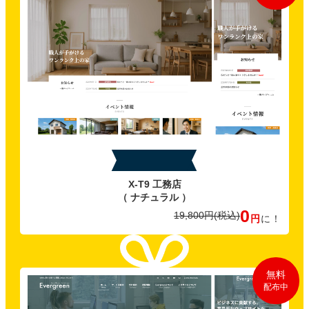
特典A
X-T9 工務店
（ ナチュラル ）
0
19,800円
(税込)
円
に！
無料
配布中