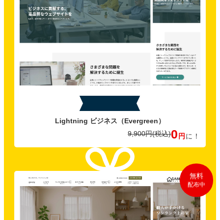
特典B
Lightning ビジネス
（Evergreen）
0
9,900円
(税込)
円
に！
無料
配布中