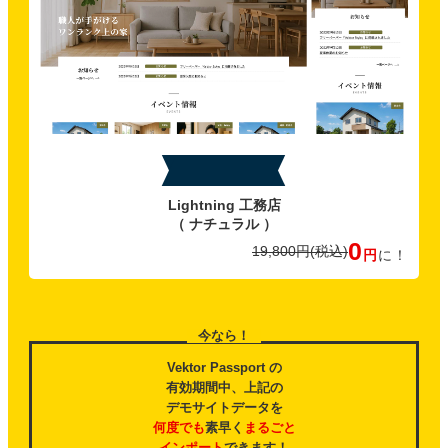
特典C
Lightning 工務店
（ ナチュラル ）
0
19,800円
(税込)
円
に！
今なら！
Vektor Passport の
有効期間中、上記の
デモサイトデータを
何度でも
素早く
まるごと
インポート
できます！