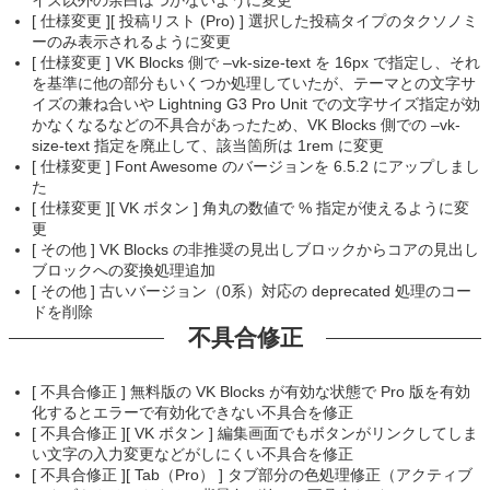
イズ以外の余白はつかないように変更
[ 仕様変更 ][ 投稿リスト (Pro) ] 選択した投稿タイプのタクソノミ
ーのみ表示されるように変更
[ 仕様変更 ] VK Blocks 側で –vk-size-text を 16px で指定し、それ
を基準に他の部分もいくつか処理していたが、テーマとの文字サ
イズの兼ね合いや Lightning G3 Pro Unit での文字サイズ指定が効
かなくなるなどの不具合があったため、VK Blocks 側での –vk-
size-text 指定を廃止して、該当箇所は 1rem に変更
[ 仕様変更 ] Font Awesome のバージョンを 6.5.2 にアップしまし
た
[ 仕様変更 ][ VK ボタン ] 角丸の数値で % 指定が使えるように変
更
[ その他 ] VK Blocks の非推奨の見出しブロックからコアの見出し
ブロックへの変換処理追加
[ その他 ] 古いバージョン（0系）対応の deprecated 処理のコー
ドを削除
不具合修正
[ 不具合修正 ] 無料版の VK Blocks が有効な状態で Pro 版を有効
化するとエラーで有効化できない不具合を修正
[ 不具合修正 ][ VK ボタン ] 編集画面でもボタンがリンクしてしま
い文字の入力変更などがしにくい不具合を修正
[ 不具合修正 ][ Tab（Pro） ] タブ部分の色処理修正（アクティブ