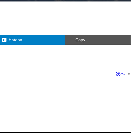
Hatena
Copy
次へ
»