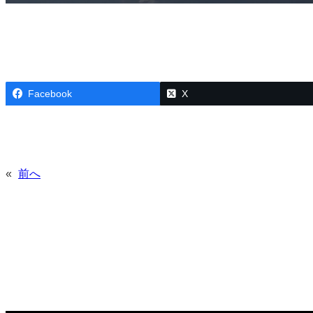
Facebook
X
«
前へ