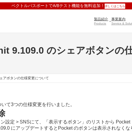
ベクトルパスポートでA/Bテスト機能を無料追加！
詳しくはこちら
製品紹介
事業案内
Products
Service & Solu
ion Unit 9.109.0 のシェア
.109.0 のシェアボタンの仕様変更について
シェアボタンについて3つの仕様変更を行いました。
除
メイン設定 > SNSにて、「表示するボタン」のリストから Pocke
109.0 にアップデートするとPocket のボタンは表示されな