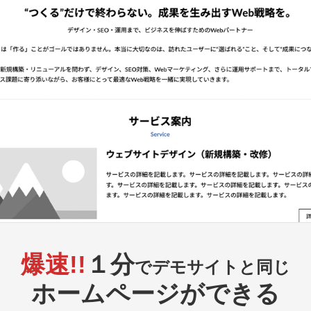
爆速!!
１分
で
デモサイトと同じ
ホームページができる