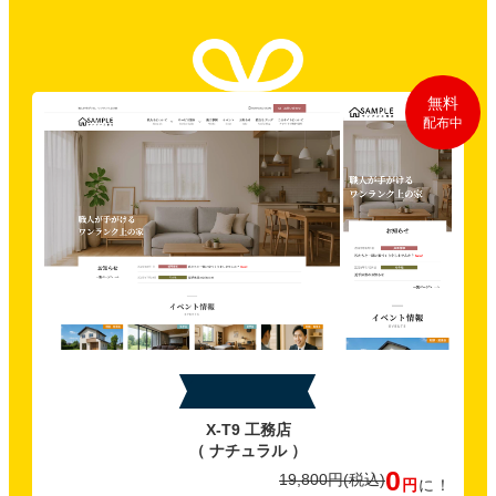
無料
配布中
特典A
X-T9 工務店
（ ナチュラル ）
0
19,800円
(税込)
円
に！