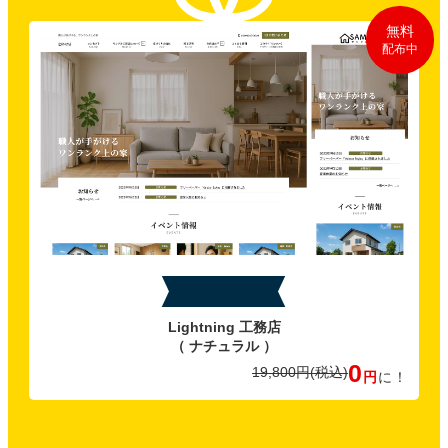
無料
配布中
特典C
Lightning 工務店
（ ナチュラル ）
0
19,800円
(税込)
円
に！