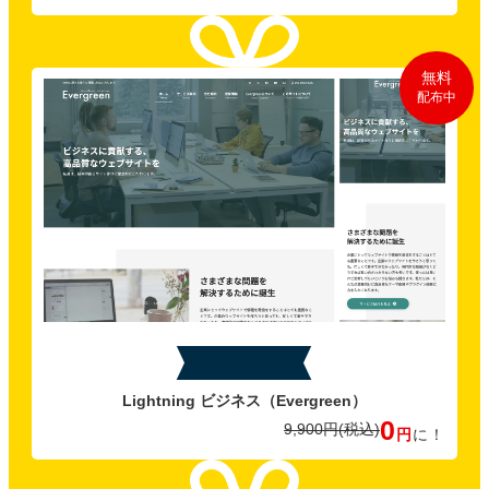
無料
配布中
特典B
Lightning ビジネス
（Evergreen）
0
9,900円
(税込)
円
に！