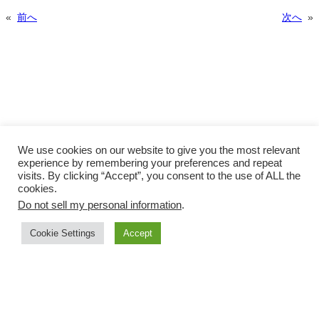
«
前へ
次へ
»
We use cookies on our website to give you the most relevant
experience by remembering your preferences and repeat
visits. By clicking “Accept”, you consent to the use of ALL the
cookies.
Do not sell my personal information
.
Facebook
X
Instagram
YouTube
Cookie Settings
Accept
サイトマップ
プライバシーポリシー
COPYRIGHT © 株式会社ベクトル ALL RIGHTS RESERVED.
今すぐ開始
人気の製品
知る・学ぶ
参加する
購入する