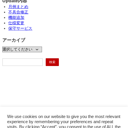
Update内容
月例まとめ
不具合修正
機能追加
仕様変更
保守サービス
アーカイブ
検
検索
索
We use cookies on our website to give you the most relevant
experience by remembering your preferences and repeat
visits. By clicking “Accept”, you consent to the use of ALL the