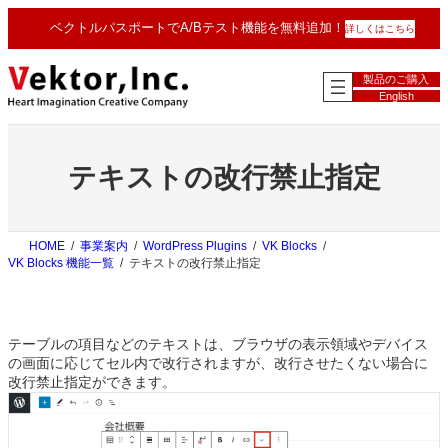
内
ベクトルパスポートでA/Bテスト機能を無料追加！
詳しくはこちら
容
を
ス
製品のご購入
キ
English
ッ
プ
テキストの改行禁止指定
HOME
事業案内
WordPress Plugins
VK Blocks
VK Blocks 機能一覧
テキストの改行禁止指定
テーブルの項目などのテキストは、ブラウザの表示領域やデバイス
の画面に応じてセル内で改行されますが、改行させたくない場合に
改行禁止指定ができます。