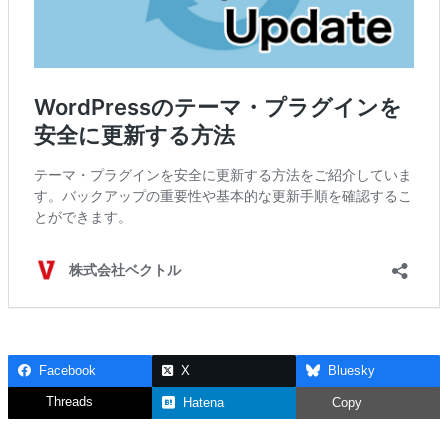
Facebook
X
Bluesky
Threads
Hatena
Copy