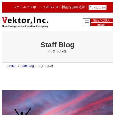
内
ベクトルパスポートでA/Bテスト機能を無料追加！
詳しくはこちら
容
を
ス
製品のご購入
キ
English
ッ
プ
Staff Blog
ベクトル魂
HOME
Staff Blog
ベクトル魂