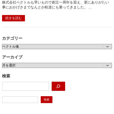
株式会社ベクトルも早いもので創立一周年を迎え、更にありがたい
事におかげさまでなんとか軌道にも乗ってきました。 …
続きを読む
カテゴリー
カテゴリー
アーカイブ
ア
ー
カ
検索
イ
検
ブ
索
検
検索
索