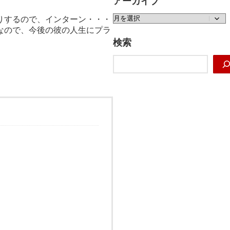
アーカイブ
ア
りするので、インターン・・・
ー
なので、今後の彼の人生にプラ
カ
検索
イ
検
ブ
索