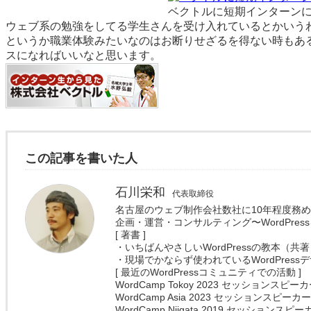
ベクトルに短期インターン
ウェブ系の勉強をしてる学生さんを受け入れているとかいう
というか職業体験みたいなのはお断りせざるを得ない時もあ
スになればいいなと思います。
この記事を書いた人
石川栄和
代表取締役
名古屋のウェブ制作会社数社に10年程度務
企画・運営・コンサルティング〜WordPre
[ 著書 ]
・いちばんやさしいWordPressの教本（共
・現場でかならず使われているWordPres
[ 最近のWordPressコミュニティでの活動 ]
WordCamp Tokoy 2023 セッションスピー
WordCamp Asia 2023 セッションスピーカ
WordCamp Niigata 2019 セッションスピー