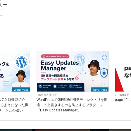
ーカー
カー
カー
WordPress
WordPress
2026年5月18日
2026年4月
ss 7.0 新機能紹介
WordPressでGit管理の開発ディレクトリを間
page-*
れるようになった機
違って上書きするのを防止するプラグイン
パターンとの違い
「Easy Updates Manager」