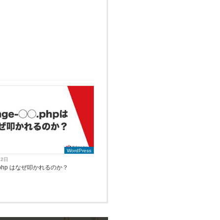
WordPress
22日
**.php はなぜ叩かれるのか？