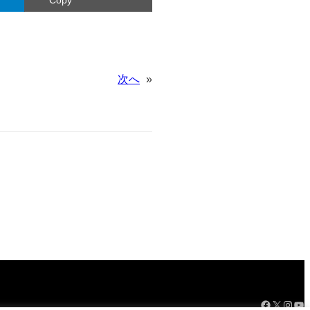
次へ
»
Facebook
X
Instagram
YouTube