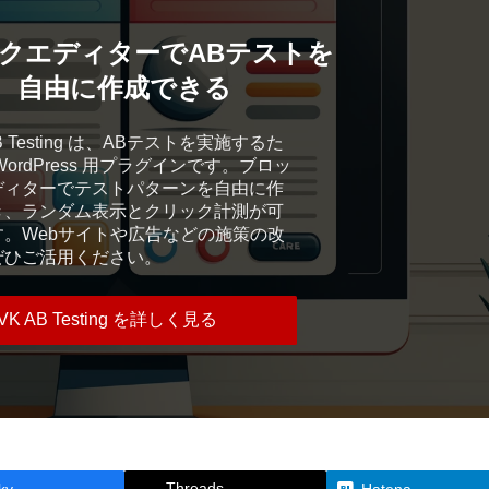
クエディターで
ABテストを
自由に作成できる
AB Testing は、ABテストを実施するた
WordPress 用プラグインです。ブロッ
ディターでテストパターンを自由に作
き、ランダム表示とクリック計測が可
す。Webサイトや広告などの施策の改
ぜひご活用ください。
VK AB Testing を詳しく見る
Threads
ky
Hatena