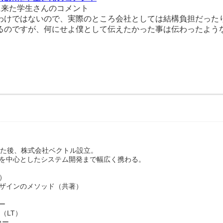
に来た学生さんのコメント
わけではないので、実際のところ会社としては結構負担だった
るのですが、何にせよ僕として伝えたかった事は伝わったよう
めた後、株式会社ベクトル設立。
ssを中心としたシステム開発まで幅広く携わる。
著）
sデザインのメソッド（共著）
カー
ー（LT）
カー