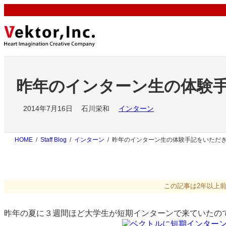
内
容
を
ス
キ
ッ
プ
昨年のインターン生の体験
2014年7月16日
石川栄和
インターン
HOME
Staff Blog
インターン
昨年のインターン生の体験手記をいただ
この記事は2年以上
昨年の夏に３週間ほど大学生が短期インターンで来ていたの