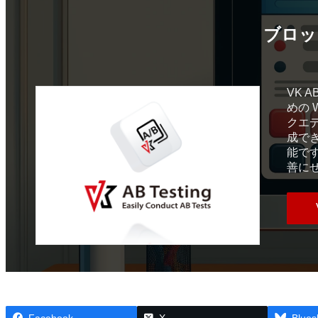
ブロッ
VK 
めの 
クエ
成で
能で
善に
Facebook
X
Blues