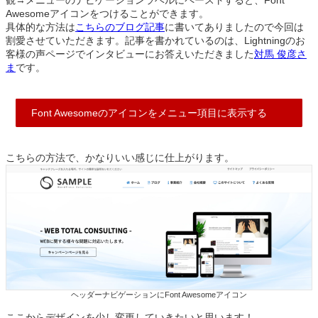
観→メニューのナビゲーションラベルにペーストすると、
Font
Awesomeアイコンをつけることができます。
具体的な方法は
こちらのブログ記事
に書いてありましたので今回は
割愛させていただきます。記事を書かれているのは、Lightningのお
客様の声ページでインタビューにお答えいただきました
対馬 俊彦さ
ま
です。
Font Awesomeのアイコンをメニュー項目に表示する
こちらの方法で、かなりいい感じに仕上がります。
ヘッダーナビゲーションに
Font Awesomeアイコン
ここからデザインを少し変更していきたいと思います！