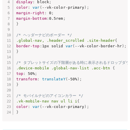
display
:
 block
;
color
:
var
(
--vk-color-primary
)
;
margin-right
:
 0
;
margin-bottom
:
0.5rem
;
}
/* ヘッダーナビのボーダー */
.global-nav, .header_scrolled .site-header
{
border-top
:
1px solid 
var
(
--vk-color-border-hr
)
;
}
/* タブレットサイズの下階層がある時に表示されるドロップダウ
.device-mobile .global-nav-list .acc-btn
{
top
:
 50%
;
transform
:
translateY
(
-50%
)
;
}
/* モバイルナビのアイコンカラー */
.vk-mobile-nav nav ul li i
{
color
:
var
(
--vk-color-primary
)
;
}