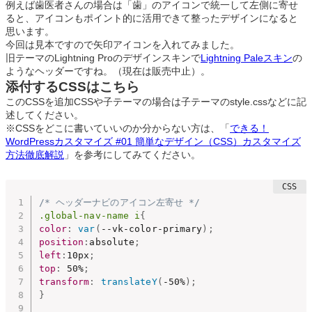
例えば歯医者さんの場合は「歯」のアイコンで統一して左側に寄せ
ると、アイコンもポイント的に活用できて整ったデザインになると
思います。
今回は見本ですので矢印アイコンを入れてみました。
旧テーマのLightning Proのデザインスキンで
Lightning Paleスキン
の
ようなヘッダーですね。（現在は販売中止）。
添付するCSSはこちら
このCSSを追加CSSや子テーマの場合は子テーマのstyle.cssなどに記
述してください。
※CSSをどこに書いていいのか分からない方は、「
できる！
WordPressカスタマイズ #01 簡単なデザイン（CSS）カスタマイズ
方法徹底解説
」を参考にしてみてください。
/* ヘッダーナビのアイコン左寄せ */
.global-nav-name i
{
color
:
var
(
--vk-color-primary
)
;
position
:
absolute
;
left
:
10px
;
top
:
 50%
;
transform
:
translateY
(
-50%
)
;
}