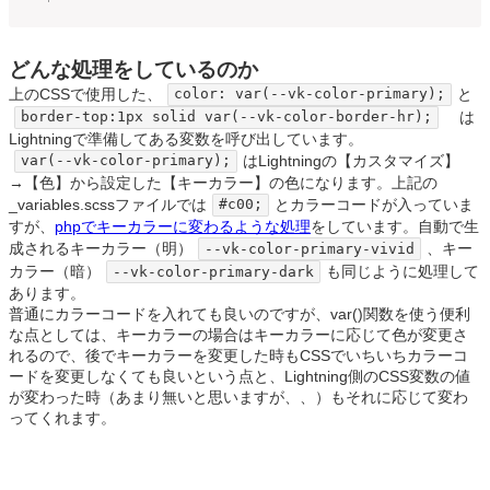
どんな処理をしているのか
上のCSSで使用した、
と
color: var(--vk-color-primary);
は
border-top:1px solid var(--vk-color-border-hr);
Lightningで準備してある変数を呼び出しています。
はLightningの【カスタマイズ】
var(--vk-color-primary);
→
【色
】から設定した
【キーカラー
】の色になります。上記の
_variables.scssファイルでは
とカラーコードが入っていま
#c00;
すが、
phpでキーカラーに変わるような処理
をしています。自動で生
成されるキーカラー（明）
、キー
--vk-color-primary-vivid
カラー（暗）
も同じように処理して
--vk-color-primary-dark
あります。
普通にカラーコードを入れても良いのですが、
var()関数を使う便利
な点としては、キーカラーの場合はキーカラーに応じて色が変更さ
れるので、後でキーカラーを変更した時もCSSでいちいちカラーコ
ードを変更しなくても良いという点と、Lightning側のCSS変数の値
が変わった時（あまり無いと思いますが、、）もそれに
応じて変わ
ってくれます。