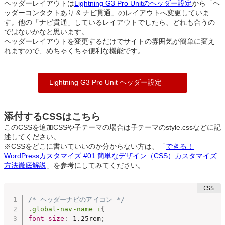
ヘッダーレイアウトは
Lightning G3 Pro Unitのヘッダー設定
から「ヘ
ッダーコンタクトあり & ナビ貫通」のレイアウトへ変更していま
す。他の「ナビ貫通」しているレイアウトでしたら、どれも合うの
ではないかなと思います。
ヘッダーレイアウトを変更するだけでサイトの雰囲気が簡単に変え
れますので、めちゃくちゃ便利な機能です。
Lightning G3 Pro Unit ヘッダー設定
添付するCSSはこちら
このCSSを追加CSSや子テーマの場合は子テーマのstyle.cssなどに記
述してください。
※CSSをどこに書いていいのか分からない方は、「
できる！
WordPressカスタマイズ #01 簡単なデザイン（CSS）カスタマイズ
方法徹底解説
」を参考にしてみてください。
/* ヘッダーナビのアイコン */
.global-nav-name i
{
font-size
:
 1.25rem
;