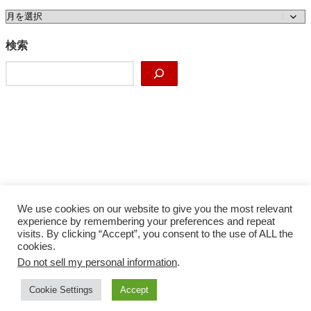
ア
ー
カ
検索
イ
検
ブ
索
We use cookies on our website to give you the most relevant
experience by remembering your preferences and repeat
visits. By clicking “Accept”, you consent to the use of ALL the
cookies.
Do not sell my personal information
.
Facebook
X
Instagram
YouTube
Cookie Settings
Accept
サイトマップ
プライバシーポリシー