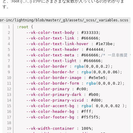
と、:root {〇〇} の中にさまざまな変数が入っているのがわかりま
す。
:root
{
--vk-color-text-body
:
 #333333
;
--vk-color-text-link
:
 #666666
;
--vk-color-text-link-hover
:
 #1e73be
;
--vk-color-text-header
:
 #444444
;
--vk-color-text-meta
:
 #666666
;
/* 一旦非推奨 *
--vk-color-text-light
:
 #666666
;
--vk-color-border
:
rgba
(
0
,
0
,
0
,
0.2
)
;
--vk-color-border-hr
:
rgba
(
0
,
0
,
0
,
0.06
)
;
--vk-color-border-image
:
 #e5e5e5
;
--vk-color-border-form
:
rgba
(
0
,
0
,
0
,
0.2
)
;
--vk-color-primary
:
 #c00
;
--vk-color-primary-dark
:
 #b00
;
--vk-color-primary-vivid
:
 #d00
;
--vk-color-accent-bg
:
rgba
(
 0
,
0
,
0
,
0.02 
)
;
--vk-color-header-bg
:
 #fff
;
--vk-color-footer-bg
:
 #f5f5f5
;
--vk-width-container
:
 100%
;