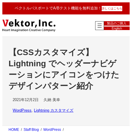
内
ベクトルパスポートでA/Bテスト機能を無料追加！
詳しくはこちら
容
を
ス
製品のご購入
キ
English
ッ
プ
【CSSカスタマイズ】
Lightning でヘッダーナビゲ
ーションにアイコンをつけた
デザインパターン紹介
2021年12月2日
久納 美幸
WordPress
, 
Lightning カスタマイズ
HOME
Staff Blog
WordPress