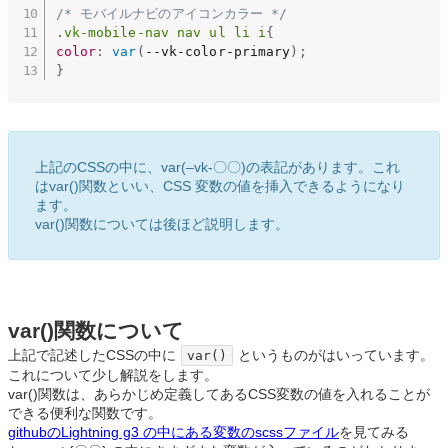
/* モバイルナビのアイコンカラー */
.vk-mobile-nav nav ul li i
{
color
:
var
(
--vk-color-primary
)
;
}
上記のCSSの中に、var(–vk-〇〇)の表記があります。これ
は
var()関数といい、CSS 変数の値を挿入できるようになり
ます。
var()関数については後ほど説明します。
var()関数について
上記で記述したCSSの中に
というものがはいっています。
var()
これについて少し解説をします。
var()関数は、あらかじめ定義してあるCSS変数の値を入れることが
できる便利な関数です。
githubのLightning g3 の中にある変数のscssファイル
を見てみる