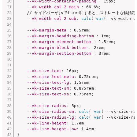
--vk-width-container-padding
:
 15px
;
--vk-width-col-2-main
:
 66.6%
;
    // サイドバーがjsでfixedにすると、ストレートな幅
--vk-width-col-2-sub
:
calc
(
var
(
--vk-width-c
--vk-margin-meta
:
 0.5rem
;
--vk-margin-headding-bottom
:
 1em
;
--vk-margin-element-bottom
:
 1.5rem
;
--vk-margin-block-bottom
:
 2rem
;
--vk-margin-section-bottom
:
 3rem
;
--vk-size-text
:
 16px
;
--vk-size-text-meta
:
 0.75rem
;
--vk-size-text-lg
:
 1.5rem
;
--vk-size-text-sm
:
 0.875rem
;
--vk-size-text-xs
:
 0.75rem
;
--vk-size-radius
:
 5px
;
--vk-size-radius-sm
:
calc
(
var
(
 --vk-size-ra
--vk-size-radius-lg
:
calc
(
var
(
 --vk-size-ra
--vk-line-height
:
 1.7em
;
--vk-line-height-low
:
 1.4em
;
}