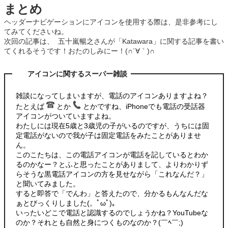
まとめ
ヘッダーナビゲーションにアイコンを使用する際は、是非参考にし
てみてくださいね。
次回の記事は、 五十嵐暢之さんが「Katawara」に関する記事を書い
てくれるそうです！おたのしみにー！(∩´∀｀)∩
アイコンに関するスーパー雑談
雑談になってしまいますが、電話のアイコンありますよね？
たとえば
とか
とかですね、iPhoneでも電話の受話器
アイコンがついていますよね。
わたしには現在5歳と3歳児の子がいるのですが、うちには固
定電話がないので我が子は固定電話をみたことがありませ
ん。
このこたちは、この電話アイコンが電話を記しているとわか
るのかなー？とふと思ったことがありまして、よりわかりず
らそうな黒電話アイコンの方を見せながら「これなんだ？」
と聞いてみました。
すると即答で「でんわ」と答えたので、分かるもんなんだな
ぁとびっくりしました(。ﾟωﾟ)。
いったいどこで電話と認識するのでしょうかね？YouTubeな
のか？それとも自然と身につくものなのか？(￣ﾍ￣;)