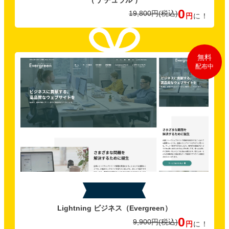
0
19,800円
(税込)
円
に！
無料
配布中
特典B
Lightning ビジネス
（Evergreen）
0
9,900円
(税込)
円
に！