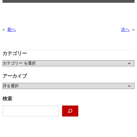
«
前へ
次へ
»
カテゴリー
カテゴリー
アーカイブ
ア
ー
カ
検索
イ
検
ブ
索