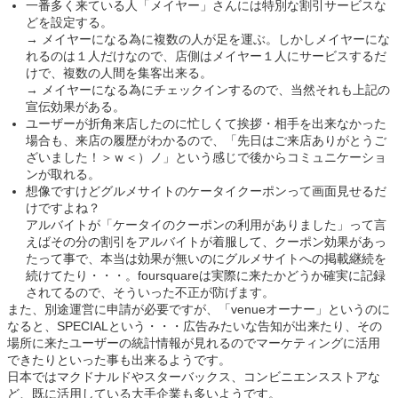
一番多く来ている人「メイヤー」さんには特別な割引サービスな
どを設定する。
→ メイヤーになる為に複数の人が足を運ぶ。しかしメイヤーにな
れるのは１人だけなので、店側はメイヤー１人にサービスするだ
けで、複数の人間を集客出来る。
→ メイヤーになる為にチェックインするので、当然それも上記の
宣伝効果がある。
ユーザーが折角来店したのに忙しくて挨拶・相手を出来なかった
場合も、来店の履歴がわかるので、「先日はご来店ありがとうご
ざいました！＞ｗ＜）ノ」という感じで後からコミュニケーショ
ンが取れる。
想像ですけどグルメサイトのケータイクーポンって画面見せるだ
けですよね？
アルバイトが「ケータイのクーポンの利用がありました」って言
えばその分の割引をアルバイトが着服して、クーポン効果があっ
たって事で、本当は効果が無いのにグルメサイトへの掲載継続を
続けてたり・・・。foursquareは実際に来たかどうか確実に記録
されてるので、そういった不正が防げます。
また、別途運営に申請が必要ですが、「venueオーナー」というのに
なると、SPECIALという・・・広告みたいな告知が出来たり、その
場所に来たユーザーの統計情報が見れるのでマーケティングに活用
できたりといった事も出来るようです。
日本ではマクドナルドやスターバックス、コンビニエンスストアな
ど、既に活用している大手企業も多いようです。