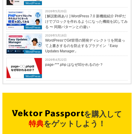
WordPress
2026年5月20日
[ 解説動画あり ] WordPress 7.0 新機能紹介 PHPだ
けでブロックを作れるようになった機能を試してみ
る 〜 同期パターンとの違い
WordPress
2026年5月18日
WordPressでGit管理の開発ディレクトリを間違っ
て上書きするのを防止するプラグイン「Easy
Updates Manager」
WordPress
2026年4月22日
page-***.php はなぜ叩かれるのか？
WordPress
を購入して
特典
をゲットしよう！