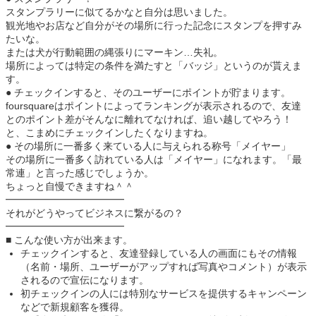
スタンプラリーに似てるかなと自分は思いました。
観光地やお店など自分がその場所に行った記念にスタンプを押すみ
たいな。
または犬が行動範囲の縄張りにマーキン…失礼。
場所によっては特定の条件を満たすと「バッジ」というのが貰えま
す。
● チェックインすると、そのユーザーにポイントが貯まります。
foursquareはポイントによってランキングが表示されるので、友達
とのポイント差がそんなに離れてなければ、追い越してやろう！
と、こまめにチェックインしたくなりますね。
● その場所に一番多く来ている人に与えられる称号「メイヤー」
その場所に一番多く訪れている人は「メイヤー」になれます。「最
常連」と言った感じでしょうか。
ちょっと自慢できますね＾＾
━━━━━━━━━━━━
それがどうやってビジネスに繋がるの？
━━━━━━━━━━━━
■ こんな使い方が出来ます。
チェックインすると、友達登録している人の画面にもその情報
（名前・場所、ユーザーがアップすれば写真やコメント）が表示
されるので宣伝になります。
初チェックインの人には特別なサービスを提供するキャンペーン
などで新規顧客を獲得。