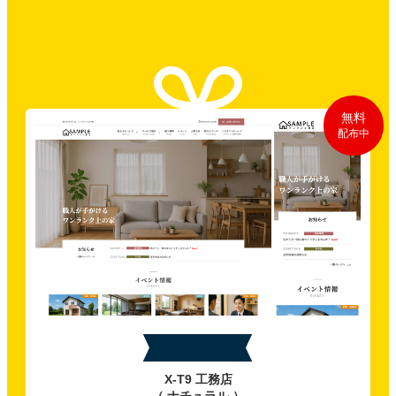
無料
配布中
特典A
X-T9 工務店
（ ナチュラル ）