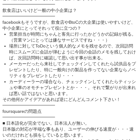
━━━━━━━━━━━━
飲食店はいいけど一般の中小企業は？
━━━━━━━━━━━━
facebookもそうですが、飲食店やBtoCの大企業は使いやすいけど、
中小企業にとってそれって役に立つの？
営業担当が時間にちゃんと客先に行ったかどうかの記録が残る。
（営業マンにとっては嫌なサービスですね・・・）
場所に対してToDoという個人的なメモを残せるので、次回訪問
時にスムーズに会話が弾むように今回の会話のメモを残しておけ
ば、次回訪問時に確認して思い出す事が出来る。
メーカーだったら来社してチェックインしてくれたら試供品をプ
レゼントしたり、特に一般向けの製品を作ってない企業ならノベ
リティをプレゼントしたり・・・
カーディーラーの場合なら、チェックインしてくれたらティッシ
ュや車のオモチャプレゼントとか・・・。それで繋がりが出来れ
ば悪い話ではないと思います。
その他何かアイデアがあれば逆にどんどんコメント下さい！
━━━━━━━━━━━━
foursquareの問題点
━━━━━━━━━━━━
■ 日本語化が完全でない。日本法人が無い。
日本版の対応が半端な事もあり、ユーザーの伸びる速度が・・・速
いのだけれども損をしていると思います。