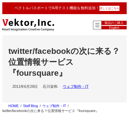
内
ベクトルパスポートでA/Bテスト機能を無料追加！
詳しくはこちら
容
を
ス
製品のご購入
キ
English
ッ
プ
twitter/facebookの次に来る？
位置情報サービス
『foursquare』
2011年6月29日
石川栄和
ウェブ制作・IT
HOME
Staff Blog
ウェブ制作・IT
twitter/facebookの次に来る？位置情報サービス『foursquare』