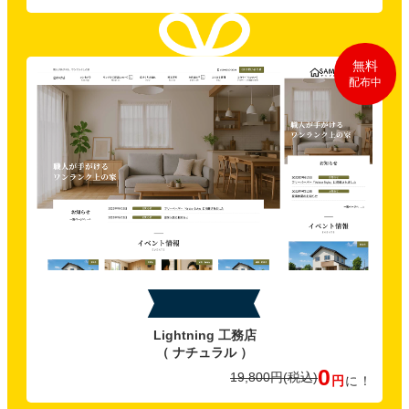
無料
配布中
特典C
Lightning 工務店
（ ナチュラル ）
0
19,800円
(税込)
円
に！