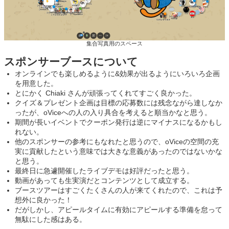
集合写真用のスペース
スポンサーブースについて
オンラインでも楽しめるように&効果が出るようにいろいろ企画
を用意した。
とにかく Chiaki さんが頑張ってくれてすごく良かった。
クイズ＆プレゼント企画は目標の応募数には残念ながら達しなか
ったが、oViceへの人の入り具合を考えると順当かなと思う。
期間が長いイベントでクーポン発行は逆にマイナスになるかもし
れない。
他のスポンサーの参考にもなれたと思うので、oViceの空間の充
実に貢献したという意味では大きな意義があったのではないかな
と思う。
最終日に急遽開催したライブデモは好評だったと思う。
動画があっても生実演だとコンテンツとして成立する。
ブースツアーはすごくたくさんの人が来てくれたので、これは予
想外に良かった！
だがしかし、アピールタイムに有効にアピールする準備を怠って
無駄にした感はある。