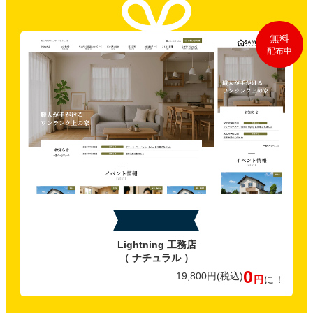
無料
配布中
特典C
Lightning 工務店
（ ナチュラル ）
0
19,800円
(税込)
円
に！