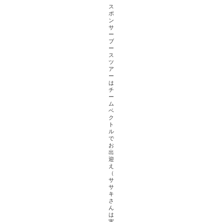
ス
ポ
ン
サ
ー
ブ
ー
ス
ツ
ア
ー
は
チ
ー
ム
ベ
ク
ト
ル
で
お
出
迎
え
（
サ
サ
キ
さ
ん
は
実