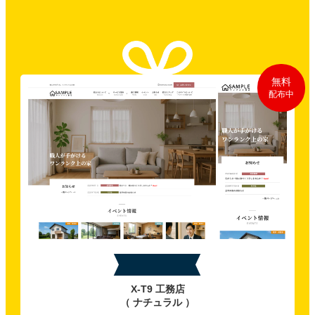
無料
配布中
特典A
X-T9 工務店
（ ナチュラル ）