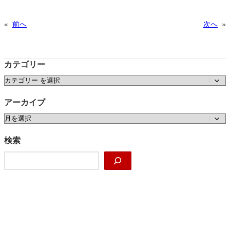
«
前へ
次へ
»
カテゴリー
カテゴリー
アーカイブ
ア
ー
カ
検索
イ
検
ブ
索