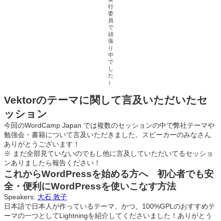
行
委
員
で
頑
張
り
中
で
し
た
）
Vektorのテーマに関して言及いただいたセ
ッション
今回のWordCamp Japan では複数のセッションの中で弊社テーマや
勉強会・書籍について言及いただきました。スピーカーのみなさん
ありがとうございます！
※ まだ全部見ていないのでもし他に言及していただいてるセッショ
ンありましたら報告ください！
これからWordPressを始める方へ 初心者でも安
全・便利にWordPressを使いこなす方法
Speakers:
大石 敦子
日本語で日本人が作っているテーマ、かつ、100%GPLのおすすめテ
ーマの一つとしてLightningを紹介してくださいました！ありがとう