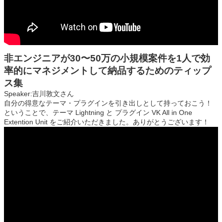
非エンジニアが30〜50万の小規模案件を1人で効
率的にマネジメントして納品するためのティップ
ス集
Speaker:吉川敦文さん
自分の得意なテーマ・プラグインを引き出しとして持っておこう！
ということで、テーマ Lightning と プラグイン VK All in One
Extention Unit をご紹介いただきました。ありがとうございます！