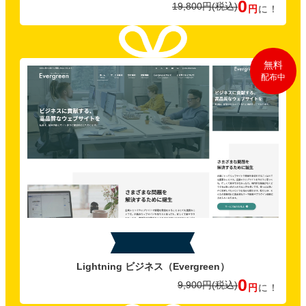
0
19,800円
(税込)
円
に！
無料
配布中
特典B
Lightning ビジネス
（Evergreen）
0
9,900円
(税込)
円
に！