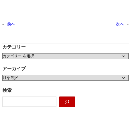
«
前へ
次へ
»
カテゴリー
カテゴリー
アーカイブ
ア
ー
カ
検索
イ
検
ブ
索