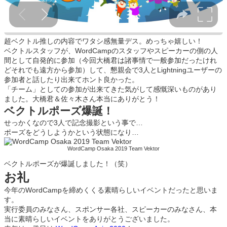
超ベクトル推しの内容でワタシ感無量デス。めっちゃ嬉しい！
ベクトルスタッフが、WordCampのスタッフやスピーカーの側の人
間として自発的に参加（今回大橋君は諸事情で一般参加だったけれ
どそれでも遠方から参加）して、懇親会で3人とLightningユーザーの
参加者と話したり出来てホント良かった。
「チーム」としての参加が出来てきた気がして感慨深いものがあり
ました。大橋君＆佐々木さん本当にありがとう！
ベクトルポーズ爆誕！
せっかくなので3人で記念撮影という事で…
ポーズをどうしようかという状態になり…
WordCamp Osaka 2019 Team Vektor
ベクトルポーズが爆誕しました！（笑）
お礼
今年のWordCampを締めくくる素晴らしいイベントだったと思いま
す。
実行委員のみなさん、スポンサー各社、スピーカーのみなさん、本
当に素晴らしいイベントをありがとうございました。