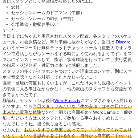
当日スタッフとして今回僕が対応したのは主に
受付
セッションルームのドアマン（午前）
セッションルームの司会（午前）
会場準備・撤収お手伝い
でした。
当日までにちゃんと用意されたスタッフ配置、各スタッフのスケジ
ュール、司会原稿など、事前準備に抜かりがなく、当日は
Discord
というゲーマー向け無料チャットチャットツール（複数人でオンラ
インで通話しながらゲームをする時によく使われるようです）をス
マホにインストールして、指示・状況確認を行っていて、実行委員
の指示・状況判断・対応力に本当に感服しました。
スタッフの多くがイヤホンをつけていた理由はコレです。別にスマ
ホで音楽聴きながら対応してたとかじゃないヨ！
協賛・登壇は何度もしていますが、これだけ大きな規模のイベント
の裏側に入る事はなかなかなく、他の沢山のスタッフとも交流がで
きてよかったです。
極論ね、セッションは後日
WordPress.tv
にアップされるから見れる
んですよ。でも
当日スタッフみたいな「生の参加」はその日にしか
出来ない貴重な体験
なので、例えば今回初めてWordCampに一般参
加したという方はスタッフとして参加する事をおすすめします。
なんでしょうね、後で振り返るこの感覚。
たぶんね、
お互いをすごく尊重しあってて、「手伝ってくれてあり
がとう」という意思表示をされるから、自分から自主的に手伝いた