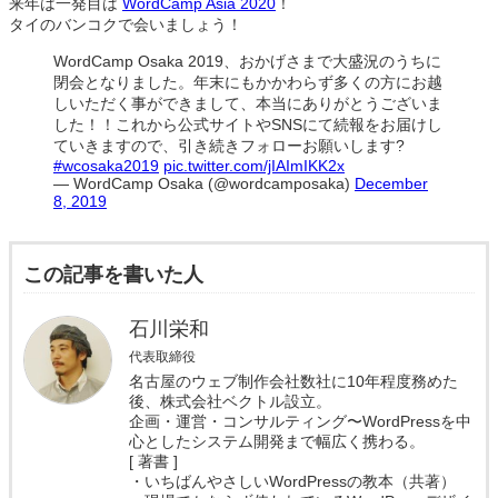
来年は一発目は
WordCamp Asia 2020
！
タイのバンコクで会いましょう！
WordCamp Osaka 2019、おかげさまで大盛況のうちに
閉会となりました。年末にもかかわらず多くの方にお越
しいただく事ができまして、本当にありがとうございま
した！！これから公式サイトやSNSにて続報をお届けし
ていきますので、引き続きフォローお願いします?
#wcosaka2019
pic.twitter.com/jIAImIKK2x
— WordCamp Osaka (@wordcamposaka)
December
8, 2019
この記事を書いた人
石川栄和
代表取締役
名古屋のウェブ制作会社数社に10年程度務めた
後、株式会社ベクトル設立。
企画・運営・コンサルティング〜WordPressを中
心としたシステム開発まで幅広く携わる。
[ 著書 ]
・いちばんやさしいWordPressの教本（共著）