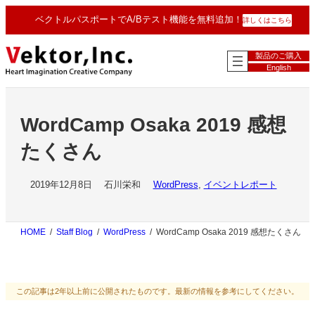
内
ベクトルパスポートでA/Bテスト機能を無料追加！
詳しくはこちら
容
を
ス
製品のご購入
キ
English
ッ
プ
WordCamp Osaka 2019 感想
たくさん
2019年12月8日
石川栄和
WordPress
, 
イベントレポート
HOME
Staff Blog
WordPress
WordCamp Osaka 2019 感想たくさん
この記事は2年以上前に公開されたものです。最新の情報を参考にしてください。