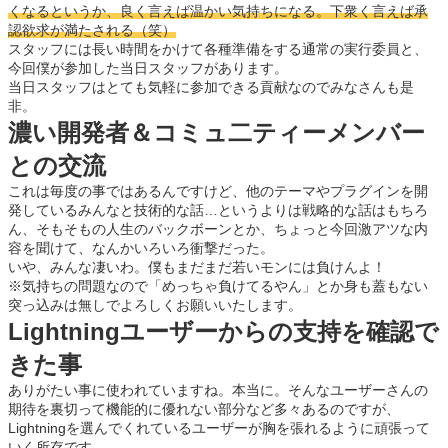
くなるというか、良く言えば温かい気持ちになる。下衆く言えば承
認欲求が満たされる（笑）
スタッフには長い時間をかけて各種準備をする通常の実行委員と、
今回僕が参加した当日スタッフがあります。
当日スタッフはとても気軽に参加できる貢献なのでみなさんも是
非。
濃い開発者＆コミュ二ティーメンバー
との交流
これは毎度の事ではあるんですけど、他のテーマやプラグインを開
発しているみんなと技術的な話…というよりは戦略的な話はもちろ
ん、そもそもの人生のバックボーンとか、ちょっと今回激アツな内
容を聞けて、なんかいろいろ衝撃だった。
いや、みんな凄いわ。僕もまだまだ若いモンには負けんよ！
※気持ちの問題なので「めっちゃ負けてるやん」とか身も蓋もない
突っ込みは無しでよろしくお願いいたします。
Lightningユーザーからの支持を確認で
きた事
ありがたい事に使われていますね。本当に。そんなユーザーさんの
期待を裏切って機能的に優れない部分など多々あるのですが、
Lightningを選んでくれているユーザーが胸を張れるように頑張って
いく所存です。