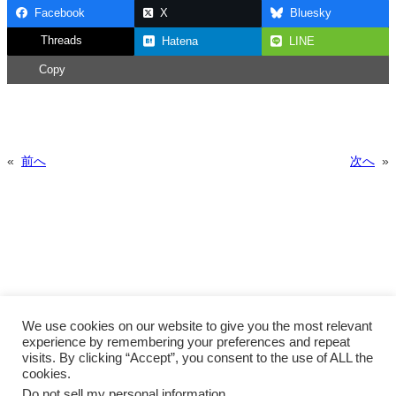
Facebook
X
Bluesky
Threads
Hatena
LINE
Copy
«
前へ
次へ
»
We use cookies on our website to give you the most relevant
experience by remembering your preferences and repeat
visits. By clicking “Accept”, you consent to the use of ALL the
cookies.
Do not sell my personal information
.