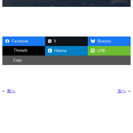
Facebook
X
Bluesky
Threads
Hatena
LINE
Copy
«
前へ
次へ
»