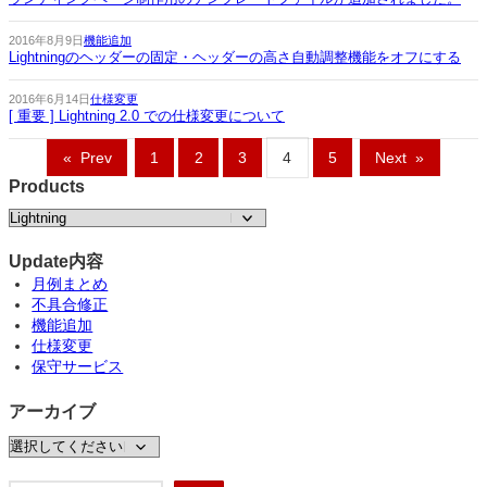
2016年8月9日
機能追加
Lightningのヘッダーの固定・ヘッダーの高さ自動調整機能をオフにする
2016年6月14日
仕様変更
[ 重要 ] Lightning 2.0 での仕様変更について
«
Prev
1
2
3
4
5
Next
»
Products
Update内容
月例まとめ
不具合修正
機能追加
仕様変更
保守サービス
アーカイブ