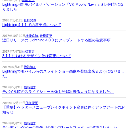
Lightning用新モバイルナビゲーション「VK Mobile Nav」が利用可能にな
りました
2018年1月12日
仕様変更
Lightning 4.1.1 での変更点について
2017年10月19日
機能追加
, 
仕様変更
近日リリースの Lightning 4.0.0 にアップデートする際の注意事項
2017年7月7日
仕様変更
3.1.1 におけるデザイン仕様変更について
2017年5月31日
機能追加
Lightningでモバイル時のスライドショー画像を登録出来るようになりまし
た。
2017年5月31日
機能追加
モバイル時のスライドショー画像を登録出来るようになりました。
2016年12月16日
仕様変更
【重要】ヘッダーメニューブレイクポイント変更に伴うアップデートのお
知らせ
2016年8月23日
機能追加
ランディングページ制作用のテンプレートファイルが追加されました。