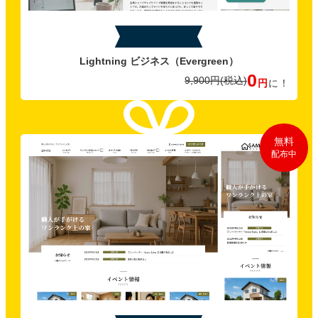
特典B
Lightning ビジネス
（Evergreen）
0
9,900円
(税込)
円
に！
無料
配布中