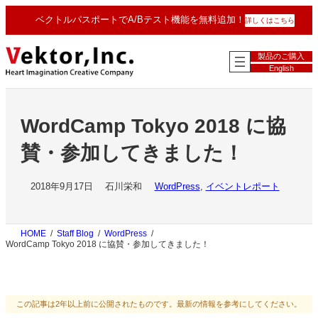
内
ベクトルパスポートでA/Bテスト機能を無料追加！
詳しくはこちら
容
を
ス
製品のご購入
キ
English
ッ
プ
WordCamp Tokyo 2018 に協
賛・参加してきました！
2018年9月17日
石川栄和
WordPress
, 
イベントレポート
HOME
Staff Blog
WordPress
WordCamp Tokyo 2018 に協賛・参加してきました！
この記事は2年以上前に公開されたものです。最新の情報を参考にしてください。