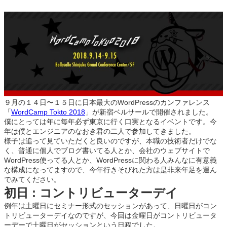
９月の１４日〜１５日に日本最大のWordPressのカンファレンス
「
WordCamp Tokto 2018
」が新宿ベルサールで開催されました。
僕にとっては年に毎年必ず東京に行く口実となるイベントです。今
年は僕とエンジニアのなおき君の二人で参加してきました。
様子は追って見ていただくと良いのですが、本職の技術者だけでな
く、普通に個人でブログ書いてる人とか、会社のウェブサイトで
WordPress使ってる人とか、WordPressに関わる人みんなに有意義
な構成になってますので、今年行きそびれた方は是非来年足を運ん
でみてください。
初日 : コントリビューターデイ
例年は土曜日にセミナー形式のセッションがあって、日曜日がコン
トリビューターデイなのですが、今回は金曜日がコントリビュータ
ーデーで土曜日がセッションという日程でした。