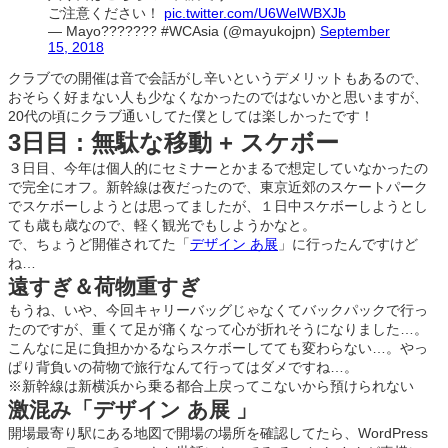
ご注意ください！
pic.twitter.com/U6WelWBXJb
— Mayo??????? #WCAsia (@mayukojpn)
September
15, 2018
クラブでの開催は音で会話がし辛いというデメリットもあるので、
おそらく好まない人も少なくなかったのではないかと思いますが、
20代の頃にクラブ通いしてた僕としては楽しかったです！
3日目 : 無駄な移動 + スケボー
３日目、今年は個人的にセミナーとかまるで想定していなかったの
で完全にオフ。新幹線は夜だったので、東京近郊のスケートパーク
でスケボーしようとは思ってましたが、１日中スケボーしようとし
ても歳も歳なので、軽く観光でもしようかなと。
で、ちょうど開催されてた「
デザイン あ展
」に行ったんですけど
ね…
遠すぎ＆荷物重すぎ
もうね、いや、今回キャリーバッグじゃなくてバックパックで行っ
たのですが、重くて足が痛くなって心が折れそうになりました…。
こんなに足に負担かかるならスケボーしてても変わらない…。やっ
ぱり背負いの荷物で旅行なんて行ってはダメですね…。
※新幹線は新横浜から乗る都合上戻ってこないから預けられない
激混み「デザイン あ展 」
開場最寄り駅にある地図で開場の場所を確認してたら、WordPress