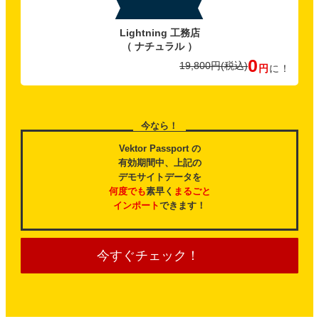
特典C
Lightning 工務店
（ ナチュラル ）
0
19,800円
(税込)
円
に！
今なら！
Vektor Passport の
有効期間中、上記の
デモサイトデータを
何度でも
素早く
まるごと
インポート
できます！
今すぐチェック！