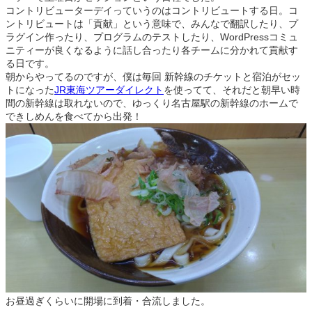
コントリビューターデイっていうのはコントリビュートする日。コ
ントリビュートは「貢献」という意味で、みんなで翻訳したり、プ
ラグイン作ったり、プログラムのテストしたり、WordPressコミュ
ニティーが良くなるように話し合ったり各チームに分かれて貢献す
る日です。
朝からやってるのですが、僕は毎回 新幹線のチケットと宿泊がセッ
トになった
JR東海ツアーダイレクト
を使ってて、それだと朝早い時
間の新幹線は取れないので、ゆっくり名古屋駅の新幹線のホームで
できしめんを食べてから出発！
お昼過ぎくらいに開場に到着・合流しました。