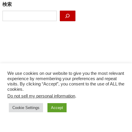
カ
検索
イ
検
ブ
索
We use cookies on our website to give you the most relevant
experience by remembering your preferences and repeat
visits. By clicking “Accept”, you consent to the use of ALL the
cookies.
Do not sell my personal information
.
Facebook
X
Instagram
YouTube
Cookie Settings
Accept
サイトマップ
プライバシーポリシー
COPYRIGHT © 株式会社ベクトル ALL RIGHTS RESERVED.