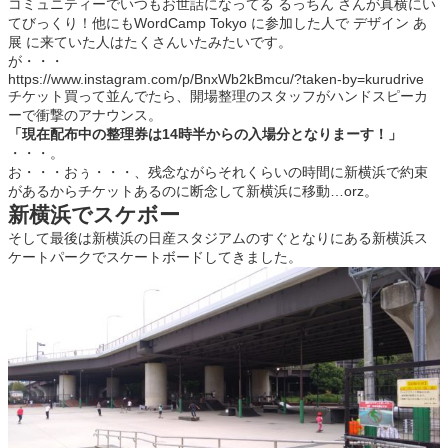
コミュニティーでいつもお世話になってる るっちん さんが真横にい
てびっくり！他にもWordCamp Tokyo に参加した人で デザイン あ
展 に来ていた人はたくさんいたみたいです。
が・・・
https://www.instagram.com/p/BnxWb2kBmcu/?taken-by=kurudrive
チケット買って並んでたら、開場整理のスタッフがハンドスピーカ
ーで衝撃のアナウンス。
「現在配布中の整理券は14時半からの入場分となりまーす！」
・・・。
お・・・おぅ・・・、残念ながらそれくらいの時間に新横浜で約束
があるからチケットあるのに断念して新横浜に移動…orz。
新横浜でスケボー
そして最後は新横浜の日産スタジアムのすぐとなりにある新横浜ス
ケートパークでスケートボードしてきました。