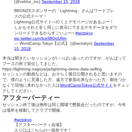
(@vektor_inc)
September 15, 2018
BRONZEスポンサーの「Lightning」さんはワードプレ
スの公式テーマ！
Lightning公式サイトへ行くとデモページがあるぷー！
しかもそれと全く同じに表示にできるデモデータをダウ
ンロードできるからすごいぷー✨
#wctokyo
pic.twitter.com/tce98QoU9m
— WordCamp Tokyo【公式】 (@wctokyo)
September
15, 2018
本当は聞きたいセッションがいっぱいあったのですが…がんばって
ブースの所で宣伝してました。
https://lightning.nagoya/ja/lightning-demo-data-selling
セッションの動画などは、おそらく後日公開されると思いますの
で、僕のように見逃した方、遠方で参加出来なかった方、都合つか
なくて現地に来れなかった人は
WordCampTokyo公式サイト
をチェッ
クしてください。
アフターパーティー
セッション終了後は例年は同じ開場で懇親会だったのですが、今年
は場所を移動してクラブで開催。
#wctokyo
【アフターパーティ会場】
入り口はこちらの一箇所です！