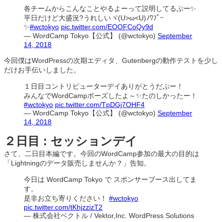
各チームからこんなことやるよーって説明してるぷー✨
平日だけど大盛況?うれしいヾ(U>ω<U)ﾉﾜﾌﾟｰ
✨
#wctokyo
pic.twitter.com/EOOFCoQy9d
— WordCamp Tokyo【公式】 (@wctokyo)
September
14, 2018
今回僕はWordPressの次期エディタ、Gutenbergの動作テストを少し
だけお手伝いしました。
１日目コントリビューターデイありがとうだぷー！
みんなでWordCampポーズしたよ～✨たのしかったー！
#wctokyo
pic.twitter.com/TpDGj7OHF4
— WordCamp Tokyo【公式】 (@wctokyo)
September
14, 2018
２日目 : セッションデイ
さて、二日目本編です。今回のWordCamp参加の最大の目的は
「Lightningのデータ販売しませんか？」告知。
今日は WordCamp Tokyo で スポンサーブース出してま
す。
是非お立ち寄りください！
#wctokyo
pic.twitter.com/tKhjzzizT2
— 株式会社ベクトル / Vektor,Inc. WordPress Solutions