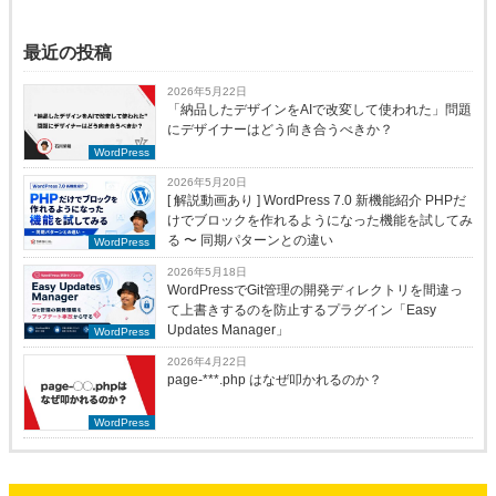
最近の投稿
2026年5月22日
「納品したデザインをAIで改変して使われた」問題
にデザイナーはどう向き合うべきか？
WordPress
2026年5月20日
[ 解説動画あり ] WordPress 7.0 新機能紹介 PHPだ
けでブロックを作れるようになった機能を試してみ
る 〜 同期パターンとの違い
WordPress
2026年5月18日
WordPressでGit管理の開発ディレクトリを間違っ
て上書きするのを防止するプラグイン「Easy
Updates Manager」
WordPress
2026年4月22日
page-***.php はなぜ叩かれるのか？
WordPress