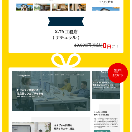
特典A
X-T9 工務店
（ ナチュラル ）
0
19,800円
(税込)
円
に！
無料
配布中