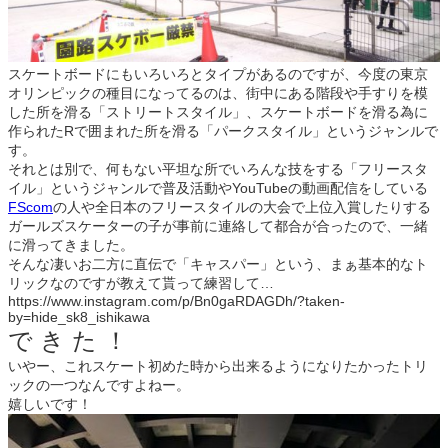
スケートボードにもいろいろとタイプがあるのですが、今度の東京
オリンピックの種目になってるのは、街中にある階段や手すりを模
した所を滑る「ストリートスタイル」、スケートボードを滑る為に
作られたRで囲まれた所を滑る「パークスタイル」というジャンルで
す。
それとは別で、何もない平坦な所でいろんな技をする「フリースタ
イル」というジャンルで普及活動やYouTubeの動画配信をしている
FScom
の人や全日本のフリースタイルの大会で上位入賞したりする
ガールズスケーターの子が事前に連絡して都合が合ったので、一緒
に滑ってきました。
そんな凄いお二方に直伝で「キャスパー」という、まぁ基本的なト
リックなのですが教えて貰って練習して…
https://www.instagram.com/p/Bn0gaRDAGDh/?taken-
by=hide_sk8_ishikawa
で き た ！
いやー、これスケート初めた時から出来るようになりたかったトリ
ックの一つなんですよねー。
嬉しいです！