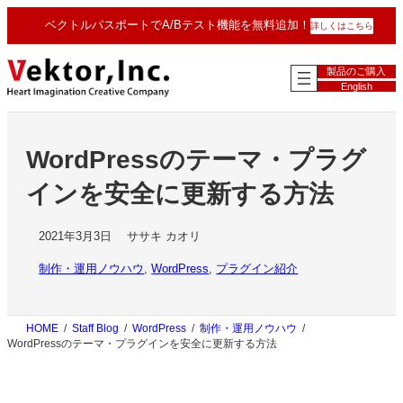
内
ベクトルパスポートでA/Bテスト機能を無料追加！
詳しくはこちら
容
を
ス
製品のご購入
キ
English
ッ
プ
WordPressのテーマ・プラグ
インを安全に更新する方法
2021年3月3日
ササキ カオリ
制作・運用ノウハウ
, 
WordPress
, 
プラグイン紹介
HOME
Staff Blog
WordPress
制作・運用ノウハウ
WordPressのテーマ・プラグインを安全に更新する方法