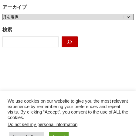
アーカイブ
ア
ー
カ
検索
イ
検
ブ
索
We use cookies on our website to give you the most relevant
experience by remembering your preferences and repeat
visits. By clicking “Accept”, you consent to the use of ALL the
cookies.
Do not sell my personal information
.
Facebook
X
Instagram
YouTube