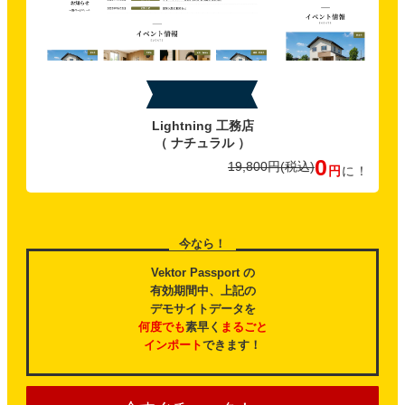
特典C
Lightning 工務店
（ ナチュラル ）
0
19,800円
(税込)
円
に！
今なら！
Vektor Passport の
有効期間中、上記の
デモサイトデータを
何度でも
素早く
まるごと
インポート
できます！