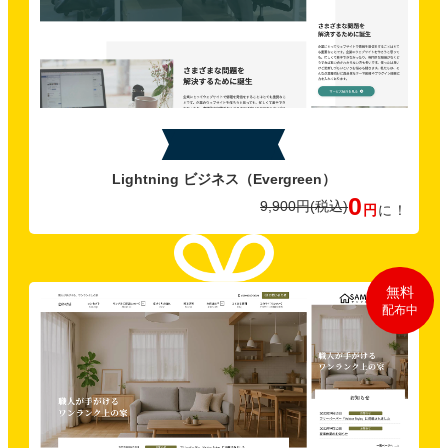
特典B
Lightning ビジネス
（Evergreen）
0
9,900円
(税込)
円
に！
無料
配布中