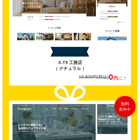
特典A
X-T9 工務店
（ ナチュラル ）
0
19,800円
(税込)
円
に！
無料
配布中