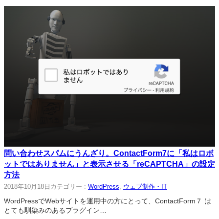
問い合わせスパムにうんざり。ContactForm7に「私はロボ
ットではありません」と表示させる「reCAPTCHA」の設定
方法
2018年10月18日
カテゴリー :
WordPress
, 
ウェブ制作・IT
WordPressでWebサイトを運用中の方にとって、ContactForm７ は
とても馴染みのあるプラグイン…