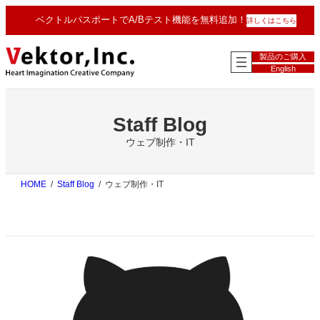
内
ベクトルパスポートでA/Bテスト機能を無料追加！
詳しくはこちら
容
を
ス
製品のご購入
キ
English
ッ
プ
Staff Blog
ウェブ制作・IT
HOME
Staff Blog
ウェブ制作・IT