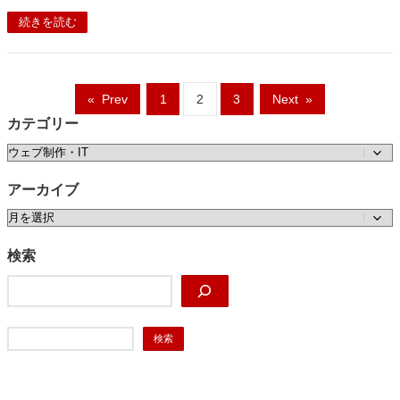
続きを読む
«
Prev
1
2
3
Next
»
カテゴリー
カテゴリー
アーカイブ
ア
ー
カ
検索
イ
検
ブ
索
検
検索
索