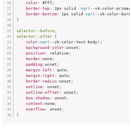
color
:
 #fff
;
border-top
:
 2px solid  
var
(
--vk-color-primar
border-bottom
:
 1px solid 
var
(
--vk-color-bord
}
selector::before,

selector::after
{
color
:
var
(
--vk-color-text-body
)
;
background-color
:
unset
;
position
:
 relative
;
border
:
none
;
padding
:
unset
;
margin-left
:
 auto
;
margin-right
:
 auto
;
border-radius
:
unset
;
outline
:
 unset
;
outline-offset
:
 unset
;
box-shadow
:
 unset
;
content
:
none
;
overflow
:
 unset
;
}