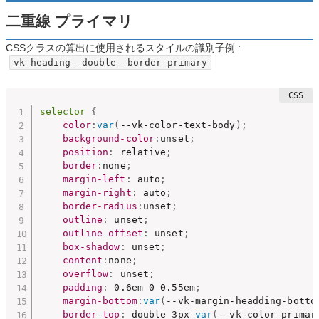
二重線 プライマリ
CSSクラスの算出に使用されるスタイルの識別子例 :
vk-heading--double--border-primary
selector
{
color
:
var
(
--vk-color-text-body
)
;
background-color
:
unset
;
position
:
 relative
;
border
:
none
;
margin-left
:
 auto
;
margin-right
:
 auto
;
border-radius
:
unset
;
outline
:
 unset
;
outline-offset
:
 unset
;
box-shadow
:
 unset
;
content
:
none
;
overflow
:
 unset
;
padding
:
 0.6em 0 0.55em
;
margin-bottom
:
var
(
--vk-margin-headding-botto
border-top
:
 double 3px 
var
(
--vk-color-primar