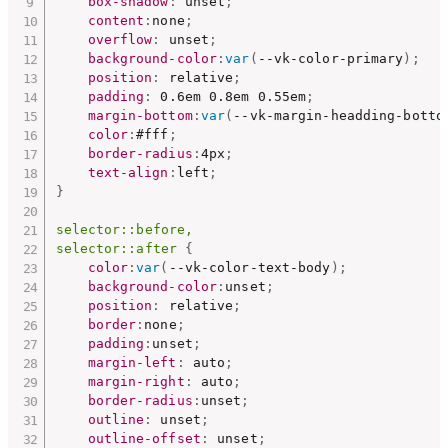
box-shadow
:
 unset
;
content
:
none
;
overflow
:
 unset
;
background-color
:
var
(
--vk-color-primary
)
;
position
:
 relative
;
padding
:
 0.6em 0.8em 0.55em
;
margin-bottom
:
var
(
--vk-margin-headding-botto
color
:
#fff
;
border-radius
:
4px
;
text-align
:
left
;
}
selector::before,

selector::after
{
color
:
var
(
--vk-color-text-body
)
;
background-color
:
unset
;
position
:
 relative
;
border
:
none
;
padding
:
unset
;
margin-left
:
 auto
;
margin-right
:
 auto
;
border-radius
:
unset
;
outline
:
 unset
;
outline-offset
:
 unset
;