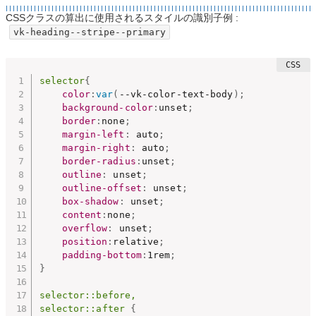
CSSクラスの算出に使用されるスタイルの識別子例 :
vk-heading--stripe--primary
selector
{
color
:
var
(
--vk-color-text-body
)
;
background-color
:
unset
;
border
:
none
;
margin-left
:
 auto
;
margin-right
:
 auto
;
border-radius
:
unset
;
outline
:
 unset
;
outline-offset
:
 unset
;
box-shadow
:
 unset
;
content
:
none
;
overflow
:
 unset
;
position
:
relative
;
padding-bottom
:
1rem
;
}
selector::before,

selector::after
{