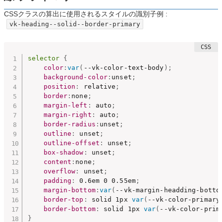
CSSクラスの算出に使用されるスタイルの識別子例 :
vk-heading--solid--border-primary
selector
{
color
:
var
(
--vk-color-text-body
)
;
background-color
:
unset
;
position
:
 relative
;
border
:
none
;
margin-left
:
 auto
;
margin-right
:
 auto
;
border-radius
:
unset
;
outline
:
 unset
;
outline-offset
:
 unset
;
box-shadow
:
 unset
;
content
:
none
;
overflow
:
 unset
;
padding
:
 0.6em 0 0.55em
;
margin-bottom
:
var
(
--vk-margin-headding-botto
border-top
:
 solid 1px 
var
(
--vk-color-primary
border-bottom
:
 solid 1px 
var
(
--vk-color-prim
}