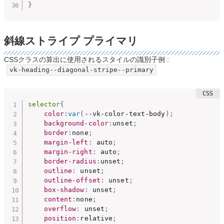
}
斜線ストライプ プライマリ
CSSクラスの算出に使用されるスタイルの識別子例 :
vk-heading--diagonal-stripe--primary
selector
{
color
:
var
(
--vk-color-text-body
)
;
background-color
:
unset
;
border
:
none
;
margin-left
:
 auto
;
margin-right
:
 auto
;
border-radius
:
unset
;
outline
:
 unset
;
outline-offset
:
 unset
;
box-shadow
:
 unset
;
content
:
none
;
overflow
:
 unset
;
position
:
relative
;