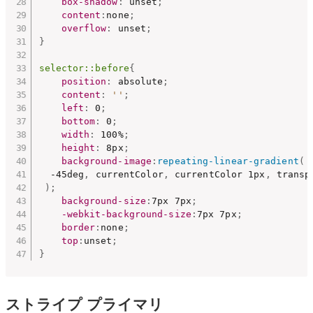
box-shadow
:
 unset
;
content
:
none
;
overflow
:
 unset
;
}
selector::before
{
position
:
 absolute
;
content
:
''
;
left
:
 0
;
bottom
:
 0
;
width
:
 100%
;
height
:
 8px
;
background-image
:
repeating-linear-gradient
(
  -45deg
,
 currentColor
,
 currentColor 1px
,
 transp
)
;
background-size
:
7px 7px
;
-webkit-background-size
:
7px 7px
;
border
:
none
;
top
:
unset
;
}
ストライプ プライマリ