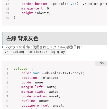
border-bottom
:
 1px solid 
var
(
--vk-color-prim
margin-left
:
 0
;
height
:
inherit
;
}
左線 背景灰色
CSSクラスの算出に使用されるスタイルの識別子例 :
vk-heading--leftborder--bg-gray
selector
{
color
:
var
(
--vk-color-text-body
)
;
position
:
 relative
;
border
:
none
;
margin-left
:
 auto
;
margin-right
:
 auto
;
border-radius
:
unset
;
outline
:
 unset
;
outline-offset
:
 unset
;