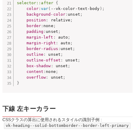
selector::after
{
color
:
var
(
--vk-color-text-body
)
;
background-color
:
unset
;
position
:
 relative
;
border
:
none
;
padding
:
unset
;
margin-left
:
 auto
;
margin-right
:
 auto
;
border-radius
:
unset
;
outline
:
 unset
;
outline-offset
:
 unset
;
box-shadow
:
 unset
;
content
:
none
;
overflow
:
 unset
;
}
下線 左キーカラー
CSSクラスの算出に使用されるスタイルの識別子例 :
vk-heading--solid-bottomborder--border-left-primary