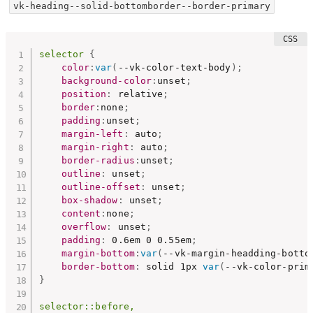
vk-heading--solid-bottomborder--border-primary
selector
{
color
:
var
(
--vk-color-text-body
)
;
background-color
:
unset
;
position
:
 relative
;
border
:
none
;
padding
:
unset
;
margin-left
:
 auto
;
margin-right
:
 auto
;
border-radius
:
unset
;
outline
:
 unset
;
outline-offset
:
 unset
;
box-shadow
:
 unset
;
content
:
none
;
overflow
:
 unset
;
padding
:
 0.6em 0 0.55em
;
margin-bottom
:
var
(
--vk-margin-headding-botto
border-bottom
:
 solid 1px 
var
(
--vk-color-prim
}
selector::before,
