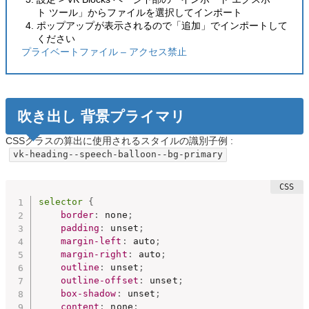
ト ツール」からファイルを選択してインポート
ポップアップが表示されるので「追加」でインポートして
ください
プライベートファイル – アクセス禁止
吹き出し 背景プライマリ
CSSクラスの算出に使用されるスタイルの識別子例 :
vk-heading--speech-balloon--bg-primary
selector
{
border
:
 none
;
padding
:
 unset
;
margin-left
:
 auto
;
margin-right
:
 auto
;
outline
:
 unset
;
outline-offset
:
 unset
;
box-shadow
:
 unset
;
content
:
 none
;