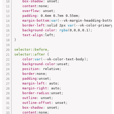
box-shadow
:
 unset
;
content
:
none
;
overflow
:
 unset
;
padding
:
 0.6em 0.7em 0.55em
;
margin-bottom
:
var
(
--vk-margin-headding-botto
border-left
:
solid 2px 
var
(
--vk-color-primary
background-color
:
rgba
(
0
,
0
,
0
,
0.1
)
;
text-align
:
left
;
}
selector::before,

selector::after
{
color
:
var
(
--vk-color-text-body
)
;
background-color
:
unset
;
position
:
 relative
;
border
:
none
;
padding
:
unset
;
margin-left
:
 auto
;
margin-right
:
 auto
;
border-radius
:
unset
;
outline
:
 unset
;
outline-offset
:
 unset
;
box-shadow
:
 unset
;
content
:
none
;