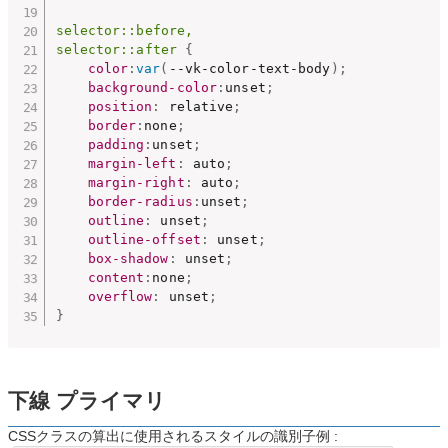
selector::before,

selector::after
{
color
:
var
(
--vk-color-text-body
)
;
background-color
:
unset
;
position
:
 relative
;
border
:
none
;
padding
:
unset
;
margin-left
:
 auto
;
margin-right
:
 auto
;
border-radius
:
unset
;
outline
:
 unset
;
outline-offset
:
 unset
;
box-shadow
:
 unset
;
content
:
none
;
overflow
:
 unset
;
}
下線 プライマリ
CSSクラスの算出に使用されるスタイルの識別子例 :