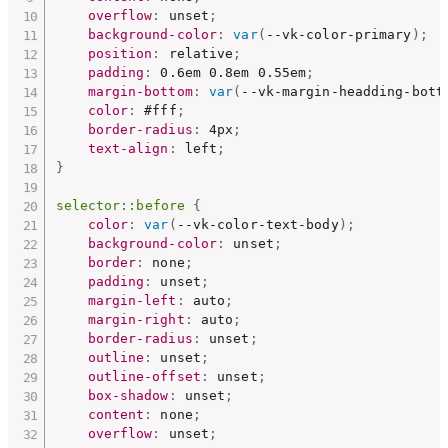
overflow
:
 unset
;
background-color
:
var
(
--vk-color-primary
)
;
position
:
 relative
;
padding
:
 0.6em 0.8em 0.55em
;
margin-bottom
:
var
(
--vk-margin-headding-bott
color
:
 #fff
;
border-radius
:
 4px
;
text-align
:
 left
;
}
selector::before
{
color
:
var
(
--vk-color-text-body
)
;
background-color
:
 unset
;
border
:
 none
;
padding
:
 unset
;
margin-left
:
 auto
;
margin-right
:
 auto
;
border-radius
:
 unset
;
outline
:
 unset
;
outline-offset
:
 unset
;
box-shadow
:
 unset
;
content
:
 none
;
overflow
:
 unset
;