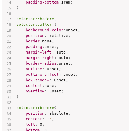
padding-bottom
:
1rem
;
}
selector::before,

selector::after
{
background-color
:
unset
;
position
:
 relative
;
border
:
none
;
padding
:
unset
;
margin-left
:
 auto
;
margin-right
:
 auto
;
border-radius
:
unset
;
outline
:
 unset
;
outline-offset
:
 unset
;
box-shadow
:
 unset
;
content
:
none
;
overflow
:
 unset
;
}
selector::before
{
position
:
 absolute
;
content
:
''
;
left
:
 0
;
bottom
:
 0
;