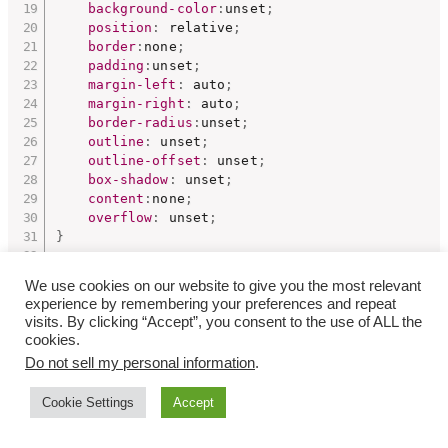
background-color
:
unset
;
position
:
 relative
;
border
:
none
;
padding
:
unset
;
margin-left
:
 auto
;
margin-right
:
 auto
;
border-radius
:
unset
;
outline
:
 unset
;
outline-offset
:
 unset
;
box-shadow
:
 unset
;
content
:
none
;
overflow
:
 unset
;
}
selector::before
{
We use cookies on our website to give you the most relevant
position
:
 absolute
;
experience by remembering your preferences and repeat
content
:
''
;
visits. By clicking “Accept”, you consent to the use of ALL the
left
:
 0
;
cookies.
bottom
:
 0
;
Do not sell my personal information
.
width
:
 100%
;
height
:
 8px
;
Cookie Settings
Accept
background-image
:
repeating-linear-gradient
(
  -90deg
,
var
(
--vk-color-primary
)
,
var
(
--vk-colo
)
;