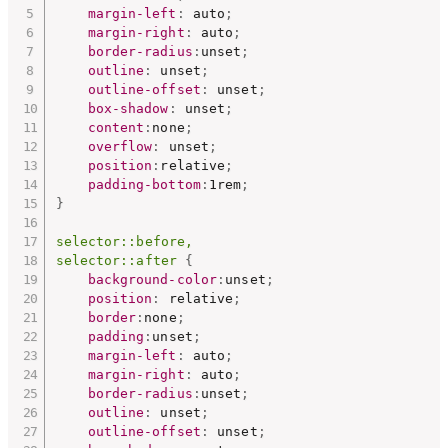
margin-left
:
 auto
;
margin-right
:
 auto
;
border-radius
:
unset
;
outline
:
 unset
;
outline-offset
:
 unset
;
box-shadow
:
 unset
;
content
:
none
;
overflow
:
 unset
;
position
:
relative
;
padding-bottom
:
1rem
;
}
selector::before,

selector::after
{
background-color
:
unset
;
position
:
 relative
;
border
:
none
;
padding
:
unset
;
margin-left
:
 auto
;
margin-right
:
 auto
;
border-radius
:
unset
;
outline
:
 unset
;
outline-offset
:
 unset
;