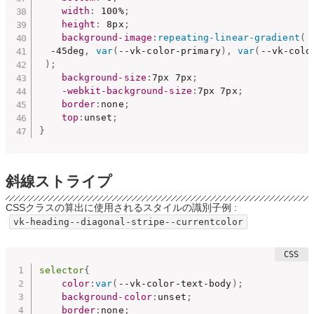
width
:
 100%
;
height
:
 8px
;
background-image
:
repeating-linear-gradient
(
  -45deg
,
var
(
--vk-color-primary
)
,
var
(
--vk-colo
)
;
background-size
:
7px 7px
;
-webkit-background-size
:
7px 7px
;
border
:
none
;
top
:
unset
;
}
斜線ストライプ
CSSクラスの算出に使用されるスタイルの識別子例 :
vk-heading--diagonal-stripe--currentcolor
selector
{
color
:
var
(
--vk-color-text-body
)
;
background-color
:
unset
;
border
:
none
;