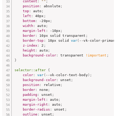
content
:
""
;
position
:
 absolute
;
top
:
 auto
;
left
:
 40px
;
bottom
:
 -20px
;
width
:
 auto
;
margin-left
:
 -10px
;
border
:
 10px solid transparent
;
border-top
:
 10px solid 
var
(
--vk-color-primar
z-index
:
 2
;
height
:
 auto
;
background-color
:
 transparent 
!important
;
}
selector::after
{
color
:
var
(
--vk-color-text-body
)
;
background-color
:
 unset
;
position
:
 relative
;
border
:
 none
;
padding
:
 unset
;
margin-left
:
 auto
;
margin-right
:
 auto
;
border-radius
:
 unset
;
outline
:
 unset
;