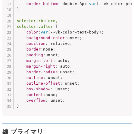
border-bottom
:
 double 3px 
var
(
--vk-color-pri
}
selector::before,

selector::after
{
color
:
var
(
--vk-color-text-body
)
;
background-color
:
unset
;
position
:
 relative
;
border
:
none
;
padding
:
unset
;
margin-left
:
 auto
;
margin-right
:
 auto
;
border-radius
:
unset
;
outline
:
 unset
;
outline-offset
:
 unset
;
box-shadow
:
 unset
;
content
:
none
;
overflow
:
 unset
;
}
線 プライマリ