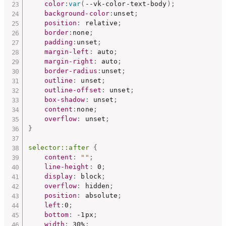
color
:
var
(
--vk-color-text-body
)
;
background-color
:
unset
;
position
:
 relative
;
border
:
none
;
padding
:
unset
;
margin-left
:
 auto
;
margin-right
:
 auto
;
border-radius
:
unset
;
outline
:
 unset
;
outline-offset
:
 unset
;
box-shadow
:
 unset
;
content
:
none
;
overflow
:
 unset
;
}
selector::after
{
content
:
""
;
line-height
:
 0
;
display
:
 block
;
overflow
:
 hidden
;
position
:
 absolute
;
left
:
0
;
bottom
:
 -1px
;
width
:
 30%
;