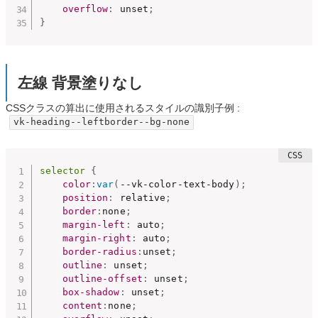
overflow
:
 unset
;
}
左線 背景塗りなし
CSSクラスの算出に使用されるスタイルの識別子例 :
vk-heading--leftborder--bg-none
selector
{
color
:
var
(
--vk-color-text-body
)
;
position
:
 relative
;
border
:
none
;
margin-left
:
 auto
;
margin-right
:
 auto
;
border-radius
:
unset
;
outline
:
 unset
;
outline-offset
:
 unset
;
box-shadow
:
 unset
;
content
:
none
;