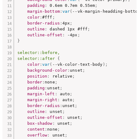
padding
:
 0.6em 0.7em 0.55em
;
margin-bottom
:
var
(
--vk-margin-headding-botto
color
:
#fff
;
border-radius
:
4px
;
outline
:
 dashed 1px #fff
;
outline-offset
:
 -4px
;
}
selector::before,

selector::after
{
color
:
var
(
--vk-color-text-body
)
;
background-color
:
unset
;
position
:
 relative
;
border
:
none
;
padding
:
unset
;
margin-left
:
 auto
;
margin-right
:
 auto
;
border-radius
:
unset
;
outline
:
 unset
;
outline-offset
:
 unset
;
box-shadow
:
 unset
;
content
:
none
;
overflow
:
 unset
;