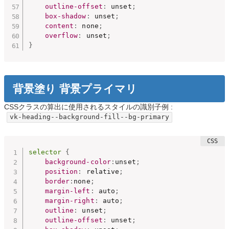
outline-offset
:
 unset
;
box-shadow
:
 unset
;
content
:
 none
;
overflow
:
 unset
;
}
背景塗り 背景プライマリ
CSSクラスの算出に使用されるスタイルの識別子例 :
vk-heading--background-fill--bg-primary
selector
{
background-color
:
unset
;
position
:
 relative
;
border
:
none
;
margin-left
:
 auto
;
margin-right
:
 auto
;
outline
:
 unset
;
outline-offset
:
 unset
;