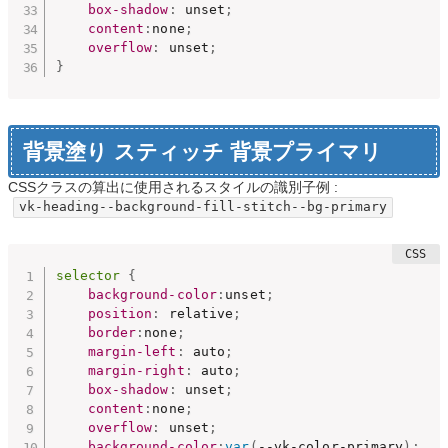
box-shadow
:
 unset
;
content
:
none
;
overflow
:
 unset
;
}
背景塗り スティッチ 背景プライマリ
CSSクラスの算出に使用されるスタイルの識別子例 :
vk-heading--background-fill-stitch--bg-primary
selector
{
background-color
:
unset
;
position
:
 relative
;
border
:
none
;
margin-left
:
 auto
;
margin-right
:
 auto
;
box-shadow
:
 unset
;
content
:
none
;
overflow
:
 unset
;
background-color
:
var
(
--vk-color-primary
)
;