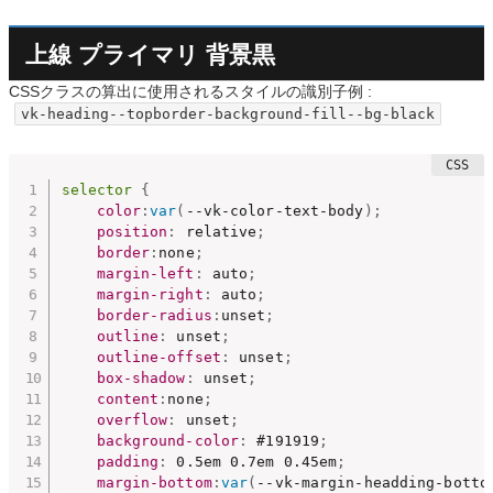
上線 プライマリ 背景黒
CSSクラスの算出に使用されるスタイルの識別子例 :
vk-heading--topborder-background-fill--bg-black
selector
{
color
:
var
(
--vk-color-text-body
)
;
position
:
 relative
;
border
:
none
;
margin-left
:
 auto
;
margin-right
:
 auto
;
border-radius
:
unset
;
outline
:
 unset
;
outline-offset
:
 unset
;
box-shadow
:
 unset
;
content
:
none
;
overflow
:
 unset
;
background-color
:
 #191919
;
padding
:
 0.5em 0.7em 0.45em
;
margin-bottom
:
var
(
--vk-margin-headding-botto