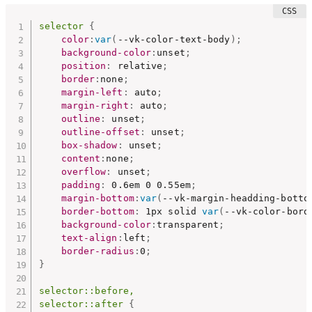
selector
{
color
:
var
(
--vk-color-text-body
)
;
background-color
:
unset
;
position
:
 relative
;
border
:
none
;
margin-left
:
 auto
;
margin-right
:
 auto
;
outline
:
 unset
;
outline-offset
:
 unset
;
box-shadow
:
 unset
;
content
:
none
;
overflow
:
 unset
;
padding
:
 0.6em 0 0.55em
;
margin-bottom
:
var
(
--vk-margin-headding-botto
border-bottom
:
 1px solid 
var
(
--vk-color-bord
background-color
:
transparent
;
text-align
:
left
;
border-radius
:
0
;
}
selector::before,

selector::after
{