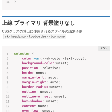
}
上線 プライマリ 背景塗りなし
CSSクラスの算出に使用されるスタイルの識別子例 :
vk-heading--topborder--bg-none
selector
{
color
:
var
(
--vk-color-text-body
)
;
background-color
:
unset
;
position
:
 relative
;
border
:
none
;
margin-left
:
 auto
;
margin-right
:
 auto
;
border-radius
:
unset
;
outline
:
 unset
;
outline-offset
:
 unset
;
box-shadow
:
 unset
;
content
:
none
;
overflow
:
 unset
;