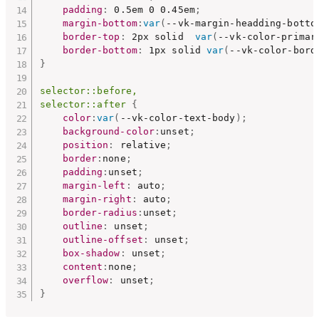
padding
:
 0.5em 0 0.45em
;
margin-bottom
:
var
(
--vk-margin-headding-botto
border-top
:
 2px solid  
var
(
--vk-color-primar
border-bottom
:
 1px solid 
var
(
--vk-color-bord
}
selector::before,

selector::after
{
color
:
var
(
--vk-color-text-body
)
;
background-color
:
unset
;
position
:
 relative
;
border
:
none
;
padding
:
unset
;
margin-left
:
 auto
;
margin-right
:
 auto
;
border-radius
:
unset
;
outline
:
 unset
;
outline-offset
:
 unset
;
box-shadow
:
 unset
;
content
:
none
;
overflow
:
 unset
;
}