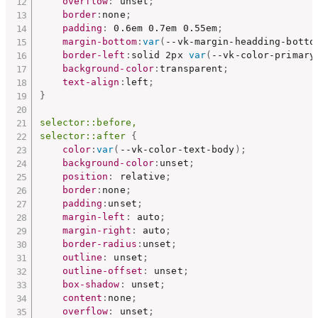
overflow
:
 unset
;
border
:
none
;
padding
:
 0.6em 0.7em 0.55em
;
margin-bottom
:
var
(
--vk-margin-headding-botto
border-left
:
solid 2px 
var
(
--vk-color-primary
background-color
:
transparent
;
text-align
:
left
;
}
selector::before,

selector::after
{
color
:
var
(
--vk-color-text-body
)
;
background-color
:
unset
;
position
:
 relative
;
border
:
none
;
padding
:
unset
;
margin-left
:
 auto
;
margin-right
:
 auto
;
border-radius
:
unset
;
outline
:
 unset
;
outline-offset
:
 unset
;
box-shadow
:
 unset
;
content
:
none
;
overflow
:
 unset
;